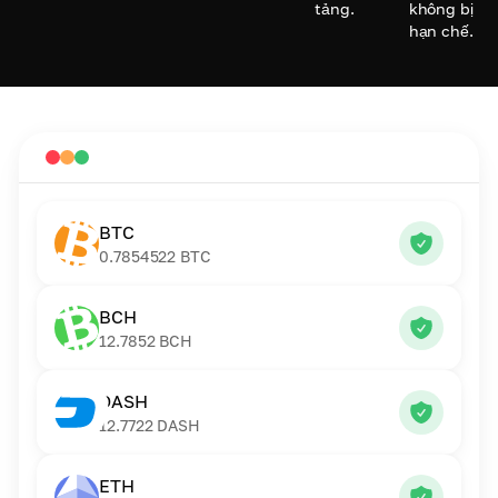
tảng.
không bị
hạn chế.
BTC
0.7854522
BTC
BCH
12.7852
BCH
DASH
12.7722
DASH
ETH