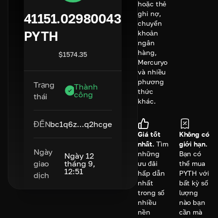
hoặc thẻ
ghi nợ,
41151.02980043
chuyển
PYTH
khoản
ngân
hàng,
$
1574.35
Mercuryo
và nhiều
phương
Trạng
Thành
thức
công
thái
khác.
ĐẾN
bc1q6z...q2hcge
Giá tốt
Không có
nhất.
Tìm
giới hạn.
Ngày
những
Bạn có
Ngày 12
giao
tháng 9,
ưu đãi
thể mua
12:51
hấp dẫn
PYTH với
dịch
nhất
bất kỳ số
trong số
lượng
nhiều
nào bạn
nền
cần mà