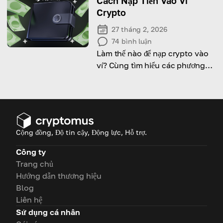
Cách Nạp Tiền Vào Ví
Crypto
27 tháng 2, 2026
74
bình luận
Làm thế nào để nạp crypto vào
ví? Cùng tìm hiểu các phương
thức cơ bản!
Cộng đồng, Độ tin cậy, Động lực, Hỗ trợ.
Công ty
Trang chủ
Hướng dẫn thương hiệu
Blog
Liên hệ
Sử dụng cá nhân