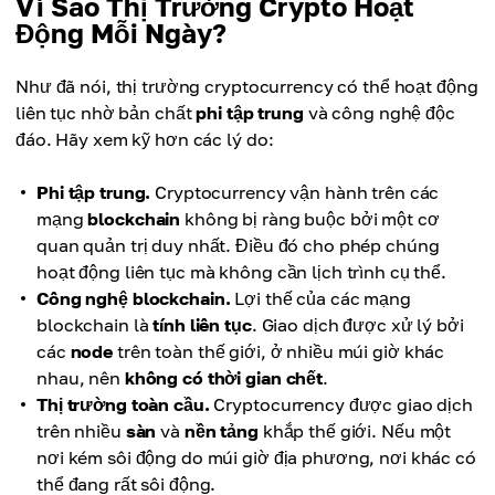
Vì Sao Thị Trường Crypto Hoạt
Động Mỗi Ngày?
Như đã nói, thị trường cryptocurrency có thể hoạt động
liên tục nhờ bản chất
phi tập trung
và công nghệ độc
đáo. Hãy xem kỹ hơn các lý do:
Phi tập trung.
Cryptocurrency vận hành trên các
mạng
blockchain
không bị ràng buộc bởi một cơ
quan quản trị duy nhất. Điều đó cho phép chúng
hoạt động liên tục mà không cần lịch trình cụ thể.
Công nghệ blockchain.
Lợi thế của các mạng
blockchain là
tính liên tục
. Giao dịch được xử lý bởi
các
node
trên toàn thế giới, ở nhiều múi giờ khác
nhau, nên
không có thời gian chết
.
Thị trường toàn cầu.
Cryptocurrency được giao dịch
trên nhiều
sàn
và
nền tảng
khắp thế giới. Nếu một
nơi kém sôi động do múi giờ địa phương, nơi khác có
thể đang rất sôi động.