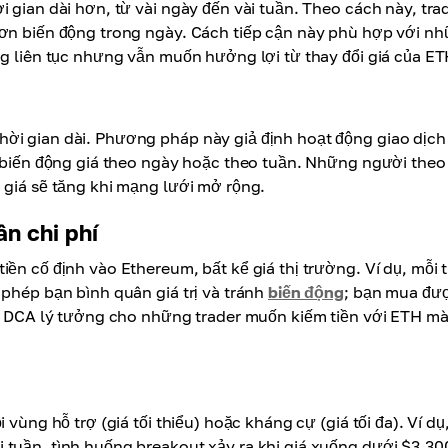
 gian dài hơn, từ vài ngày đến vài tuần. Theo cách này, tra
hơn biến động trong ngày. Cách tiếp cận này phù hợp với n
ng liên tục nhưng vẫn muốn hưởng lợi từ thay đổi giá của ET
ời gian dài. Phương pháp này giả định hoạt động giao dịch 
ắc biến động giá theo ngày hoặc theo tuần. Những người theo
 giá sẽ tăng khi mạng lưới mở rộng.
n chi phí
iền cố định vào Ethereum, bất kể giá thị trường. Ví dụ, mỗi 
 phép bạn bình quân giá trị và tránh
biến động
; bạn mua đư
đó, DCA lý tưởng cho những trader muốn kiếm tiền với ETH m
 vùng hỗ trợ (giá tối thiểu) hoặc kháng cự (giá tối đa). Ví dụ
 tuần, tình huống breakout xảy ra khi giá xuống dưới $3,30