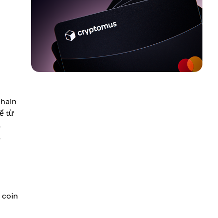
chain
ể từ
.
,
 coin