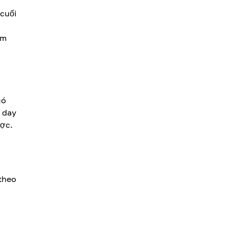
 cuối
ìm
có
m day
ược.
 theo