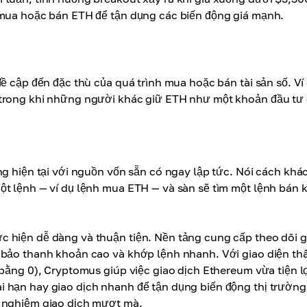
 mua hoặc bán ETH để tận dụng các biến động giá mạnh.
ề cập đến đặc thù của quá trình mua hoặc bán tài sản số. Ví
 trong khi những người khác giữ ETH như một khoản đầu tư 
ng hiện tại với nguồn vốn sẵn có ngay lập tức. Nói cách khác
ột lệnh — ví dụ lệnh mua ETH — và sàn sẽ tìm một lệnh bán
c hiện dễ dàng và thuận tiện. Nền tảng cung cấp theo dõi g
 bảo thanh khoản cao và khớp lệnh nhanh. Với giao diện th
 bằng 0), Cryptomus giúp việc giao dịch Ethereum vừa tiện l
 hạn hay giao dịch nhanh để tận dụng biến động thị trường
i nghiệm giao dịch mượt mà.