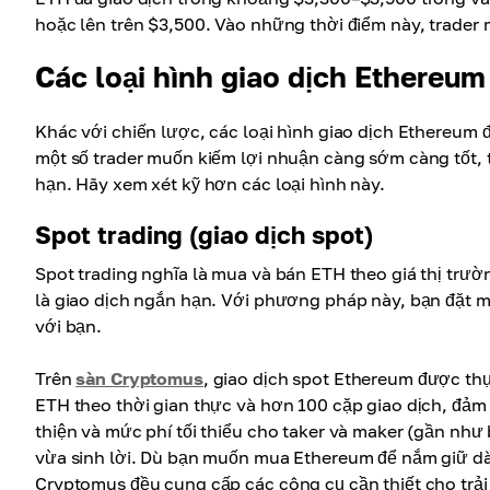
hoặc lên trên $3,500. Vào những thời điểm này, trader
Các loại hình giao dịch Ethereum
Khác với chiến lược, các loại hình giao dịch Ethereum đ
một số trader muốn kiếm lợi nhuận càng sớm càng tốt,
hạn. Hãy xem xét kỹ hơn các loại hình này.
Spot trading (giao dịch spot)
Spot trading nghĩa là mua và bán ETH theo giá thị trườ
là giao dịch ngắn hạn. Với phương pháp này, bạn đặt m
với bạn.
Trên
sàn Cryptomus
, giao dịch spot Ethereum được thự
ETH theo thời gian thực và hơn 100 cặp giao dịch, đảm
thiện và mức phí tối thiểu cho taker và maker (gần như
vừa sinh lời. Dù bạn muốn mua Ethereum để nắm giữ dài
Cryptomus đều cung cấp các công cụ cần thiết cho trả