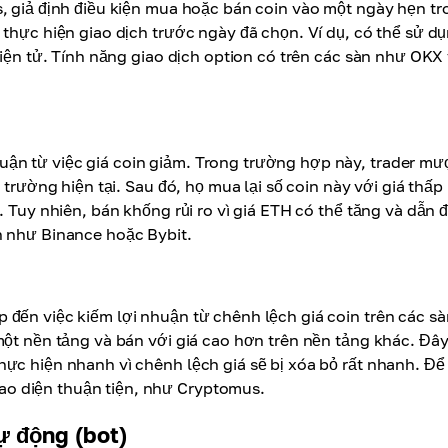
s, giả định điều kiện mua hoặc bán coin vào một ngày hẹn t
 thực hiện giao dịch trước ngày đã chọn. Ví dụ, có thể sử d
điện tử. Tính năng giao dịch option có trên các sàn như OKX
ận từ việc giá coin giảm. Trong trường hợp này, trader m
 trường hiện tại. Sau đó, họ mua lại số coin này với giá thấp
. Tuy nhiên, bán khống rủi ro vì giá ETH có thể tăng và dẫn 
n như Binance hoặc Bybit.
 đến việc kiếm lợi nhuận từ chênh lệch giá coin trên các sà
một nền tảng và bán với giá cao hơn trên nền tảng khác. Đây
ực hiện nhanh vì chênh lệch giá sẽ bị xóa bỏ rất nhanh. Để
o diện thuận tiện, như Cryptomus.
ự động (bot)