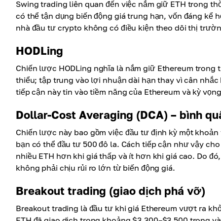
Swing trading liên quan đến việc nắm giữ ETH trong thời
có thể tận dụng biến động giá trung hạn, vốn đáng kể 
nhà đầu tư crypto không có điều kiện theo dõi thị trườ
HODLing
Chiến lược HODLing nghĩa là nắm giữ Ethereum trong th
thiểu; tập trung vào lợi nhuận dài hạn thay vì cân nh
tiếp cận này tin vào tiềm năng của Ethereum và kỳ vọng
Dollar-Cost Averaging (DCA) – bình quâ
Chiến lược này bao gồm việc đầu tư định kỳ một khoản t
bạn có thể đầu tư 500 đô la. Cách tiếp cận như vậy cho
nhiều ETH hơn khi giá thấp và ít hơn khi giá cao. Do 
không phải chịu rủi ro lớn từ biến động giá.
Breakout trading (giao dịch phá vỡ)
Breakout trading là đầu tư khi giá Ethereum vượt ra khỏi
ETH đã giao dịch trong khoảng $3,300–$3,500 trong vài