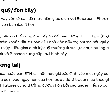
ý quỹ/đòn bẩy)
n vay vốn từ sàn để thực hiện giao dịch với Ethereum. Phươ
 vốn ban đầu ít hơn.
đó, bạn có thể dùng đòn bẩy 5x để mua lượng ETH trị giá $15
% trên khoản đầu tư ban đầu nhờ đòn bẩy 5x; nhưng nếu giá 
như vậy, kiểu giao dịch ký quỹ thường được lựa chọn bởi ngư
it và Binance cung cấp loại hình này.
ơng lai)
mua hoặc bán ETH tại một mức giá xác định vào một ngày cụ
 của coin vào ngày hẹn cao hơn trước đó vì trader mua theo gi
ch futures cũng thường được chọn bởi các trader hiểu rõ xu
và Binance.
)