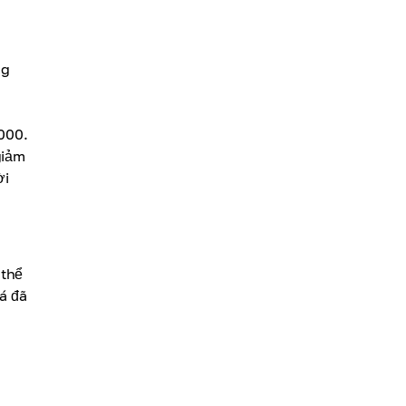
ng
,000.
giảm
ời
 thể
á đã