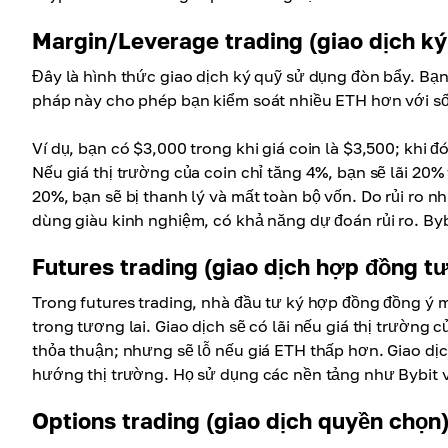
Margin/Leverage trading (giao dịch k
Đây là hình thức giao dịch ký quỹ sử dụng đòn bẩy. Bạ
pháp này cho phép bạn kiểm soát nhiều ETH hơn với số
Ví dụ, bạn có $3,000 trong khi giá coin là $3,500; khi 
Nếu giá thị trường của coin chỉ tăng 4%, bạn sẽ lãi 20
20%, bạn sẽ bị thanh lý và mất toàn bộ vốn. Do rủi ro 
dùng giàu kinh nghiệm, có khả năng dự đoán rủi ro. Byb
Futures trading (giao dịch hợp đồng tư
Trong futures trading, nhà đầu tư ký hợp đồng đồng ý 
trong tương lai. Giao dịch sẽ có lãi nếu giá thị trường
thỏa thuận; nhưng sẽ lỗ nếu giá ETH thấp hơn. Giao dị
hướng thị trường. Họ sử dụng các nền tảng như Bybit 
Options trading (giao dịch quyền chọn