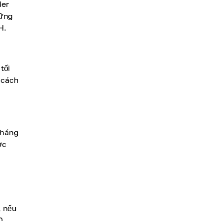
der
hững
H.
tối
 cách
tháng
ợc
à
, nếu
0