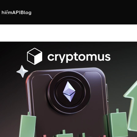
 hiểm
API
Blog