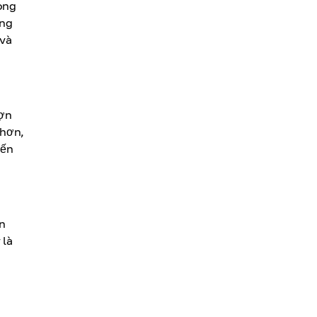
rong
ụng
 và
ượn
 hơn,
đến
n
 là