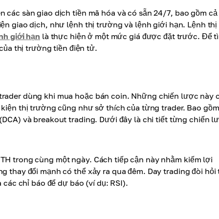
n các sàn giao dịch tiền mã hóa và có sẵn 24/7, bao gồm cả
ện giao dịch, như lệnh thị trường và lệnh giới hạn. Lệnh thị
nh giới hạn
là thực hiện ở một mức giá được đặt trước. Để t
của thị trường tiền điện tử.
 trader dùng khi mua hoặc bán coin. Những chiến lược này 
 kiện thị trường cũng như sở thích của từng trader. Bao gồ
(DCA) và breakout trading. Dưới đây là chi tiết từng chiến l
ETH trong cùng một ngày. Cách tiếp cận này nhằm kiếm lợi
ng thay đổi mạnh có thể xảy ra qua đêm. Day trading đòi hỏi
 các chỉ báo để dự báo (ví dụ: RSI).