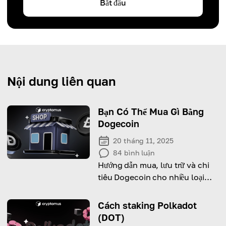
Bắt đầu
Nội dung liên quan
Bạn Có Thể Mua Gì Bằng
Dogecoin
20 tháng 11, 2025
84
bình luận
Hướng dẫn mua, lưu trữ và chi
tiêu Dogecoin cho nhiều loại
hàng hóa, dịch vụ và nền tảng.
Cách staking Polkadot
(DOT)