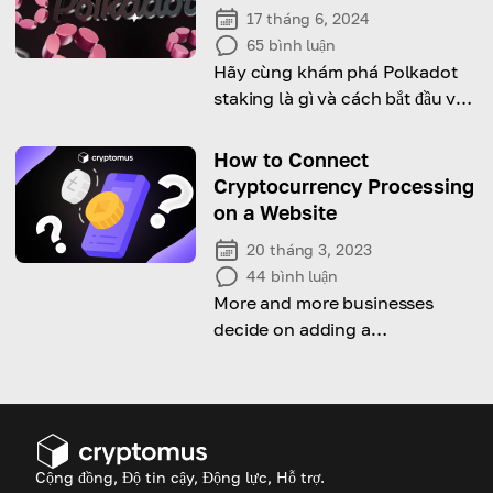
17 tháng 6, 2024
65
bình luận
Hãy cùng khám phá Polkadot
staking là gì và cách bắt đầu với
nó!
How to Connect
Cryptocurrency Processing
on a Website
20 tháng 3, 2023
44
bình luận
More and more businesses
decide on adding a
cryptocurrency payment option
to their eCommerce platforms.
Wonder how to do it too? Let's
find out!
Cộng đồng, Độ tin cậy, Động lực, Hỗ trợ.