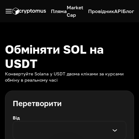
Market
Пляма
Провідник
API
Блог
Cap
Обміняти SOL на
USDT
Конвертуйте Solana у USDT двома кліками за курсами
обміну в реальному часі
Перетворити
Від