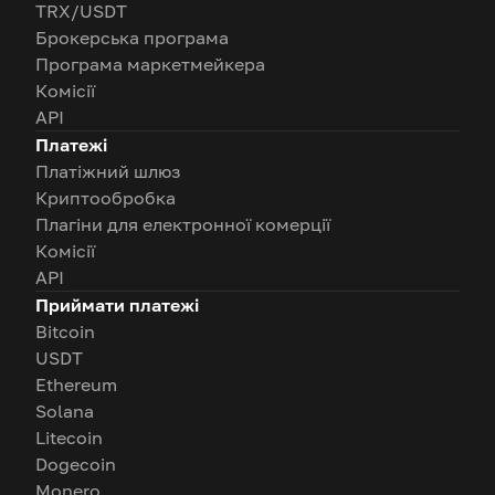
TRX/USDT
Брокерська програма
Програма маркетмейкера
Комісії
API
Платежі
Платіжний шлюз
Криптообробка
Плагіни для електронної комерції
Комісії
API
Приймати платежі
Bitcoin
USDT
Ethereum
Solana
Litecoin
Dogecoin
Monero