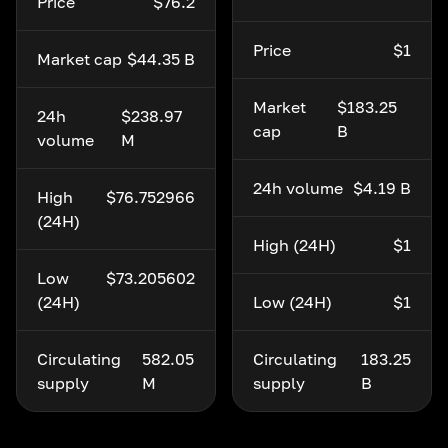
Price
$76.2
Price
$1
Market cap
$44.35 B
Market
$183.25
24h
$238.97
cap
B
volume
M
24h volume
$4.19 B
High
$76.752966
(24H)
High (24H)
$1
Low
$73.205602
(24H)
Low (24H)
$1
Circulating
582.05
Circulating
183.25
supply
M
supply
B