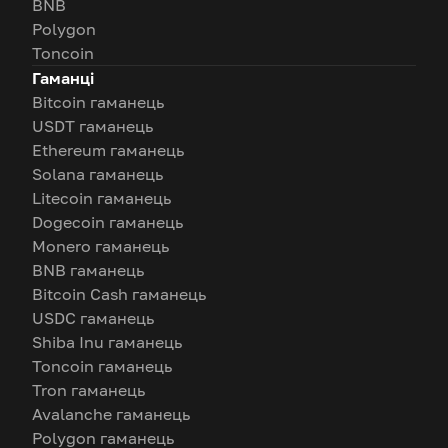
BNB
Polygon
Toncoin
Гаманці
Bitcoin гаманець
USDT гаманець
Ethereum гаманець
Solana гаманець
Litecoin гаманець
Dogecoin гаманець
Monero гаманець
BNB гаманець
Bitcoin Cash гаманець
USDC гаманець
Shiba Inu гаманець
Toncoin гаманець
Tron гаманець
Avalanche гаманець
Polygon гаманець