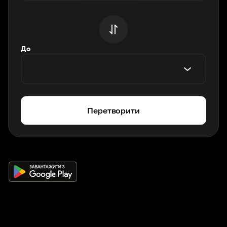
До
Перетворити