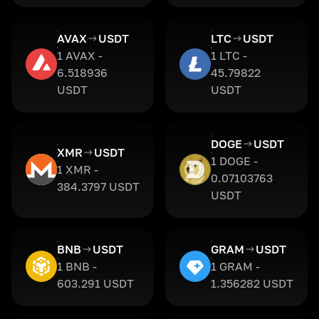
AVAX
USDT
LTC
USDT
1 AVAX -
1 LTC -
6.518936
45.79822
USDT
USDT
DOGE
USDT
XMR
USDT
1 DOGE -
1 XMR -
0.07103763
384.3797 USDT
USDT
BNB
USDT
GRAM
USDT
1 BNB -
1 GRAM -
603.291 USDT
1.356282 USDT