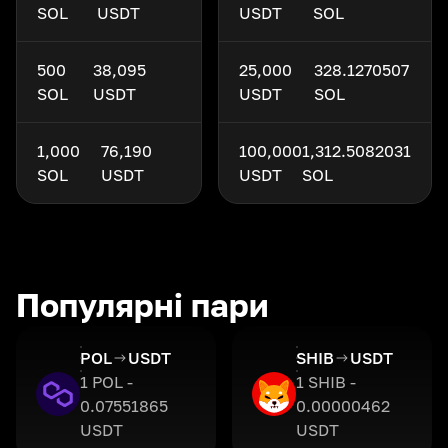
SOL
USDT
USDT
SOL
500
38,095
25,000
328.1270507
SOL
USDT
USDT
SOL
1,000
76,190
100,000
1,312.5082031
SOL
USDT
USDT
SOL
Популярні пари
POL
USDT
SHIB
USDT
1 POL -
1 SHIB -
0.07551865
0.00000462
USDT
USDT