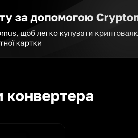
ту за допомогою Crypto
tomus, щоб легко купувати криптовалю
тної картки
и конвертера