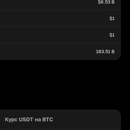
$6.53 B
$1
$1
183.51 B
Курс USDT на BTC