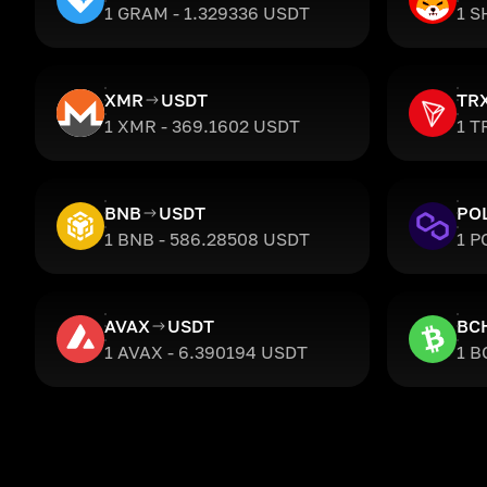
1 GRAM - 1.329336 USDT
1 S
XMR
USDT
TR
1 XMR - 369.1602 USDT
1 T
BNB
USDT
PO
1 BNB - 586.28508 USDT
1 P
AVAX
USDT
BC
1 AVAX - 6.390194 USDT
1 B