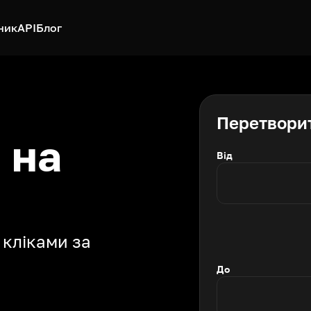
ник
API
Блог
Перетвори
 на
Від
 кліками за
До