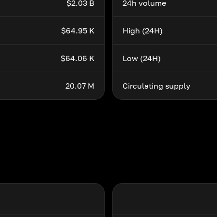
$2.03 B
24h volume
$64.95 K
High (24H)
$64.06 K
Low (24H)
20.07 M
Circulating supply