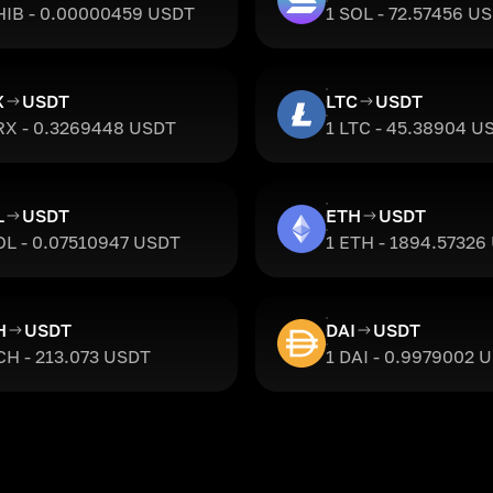
HIB - 0.00000459 USDT
1 SOL - 72.57456 U
X
USDT
LTC
USDT
RX - 0.3269448 USDT
1 LTC - 45.38904 U
L
USDT
ETH
USDT
OL - 0.07510947 USDT
1 ETH - 1894.57326
H
USDT
DAI
USDT
CH - 213.073 USDT
1 DAI - 0.9979002 