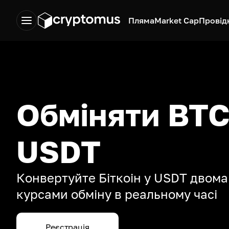
Пляма
Market Cap
Провід
Обміняти BTC
USDT
Конвертуйте Біткоін у USDT двома
курсами обміну в реальному часі
Реєстрація