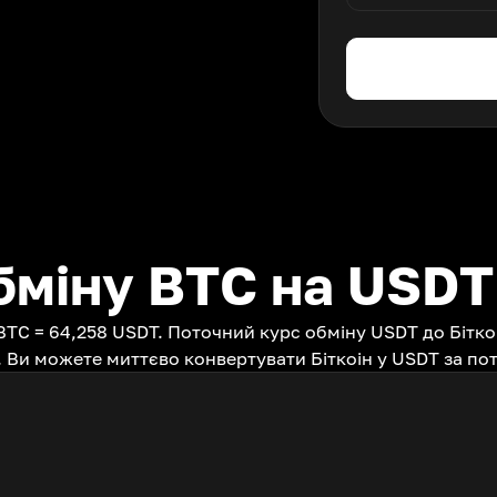
бміну BTC на USDT
BTC = 64,258 USDT. Поточний курс обміну USDT до Біткоі
. Ви можете миттєво конвертувати Біткоін у USDT за п