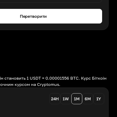
Перетворити
н становить 1 USDT = 0.00001556 BTC. Курс Біткоін
оточним курсом на Cryptomus.
24H
1W
1M
6M
1Y