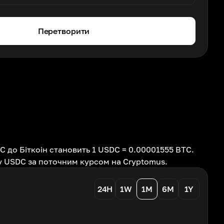
Перетворити
 до Біткоін становить 1 USDC = 0.00001555 BTC.
 у USDC за поточним курсом на Cryptomus.
24H
1W
1M
6M
1Y