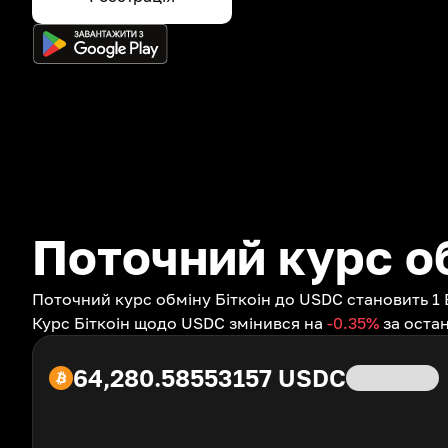
Поточний курс о
Поточний курс обміну Біткоін до USDC становить 1 
Курс Біткоін щодо USDC змінився на
-0.35
%
за остан
64,280.58553157
USDC