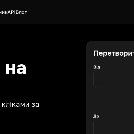
ник
API
Блог
Перетвори
 на
Від
 кліками за
До