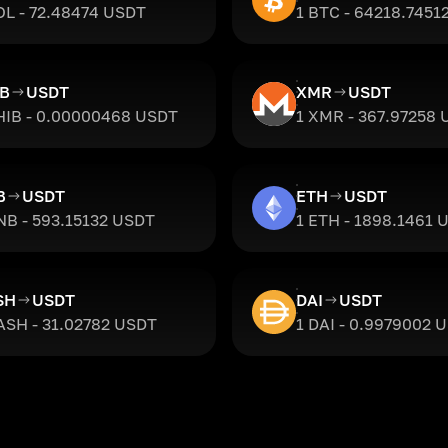
OL - 72.48474 USDT
1 BTC - 64218.7451
IB
USDT
XMR
USDT
HIB - 0.00000468 USDT
1 XMR - 367.97258
B
USDT
ETH
USDT
NB - 593.15132 USDT
1 ETH - 1898.1461 
SH
USDT
DAI
USDT
ASH - 31.02782 USDT
1 DAI - 0.9979002 