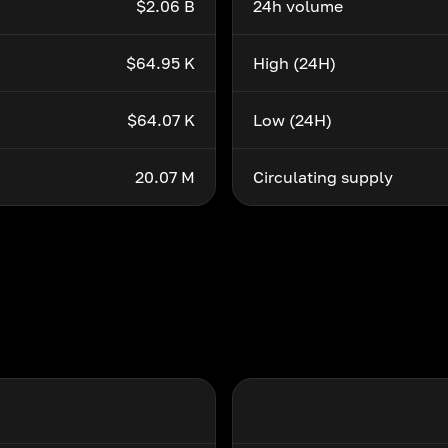
$2.06 B
24h volume
$64.95 K
High (24H)
$64.07 K
Low (24H)
20.07 M
Circulating supply