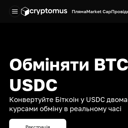
Пляма
Market Cap
Провід
Обміняти BTC
USDC
Конвертуйте Біткоін у USDC двома
курсами обміну в реальному часі
Реєстрація