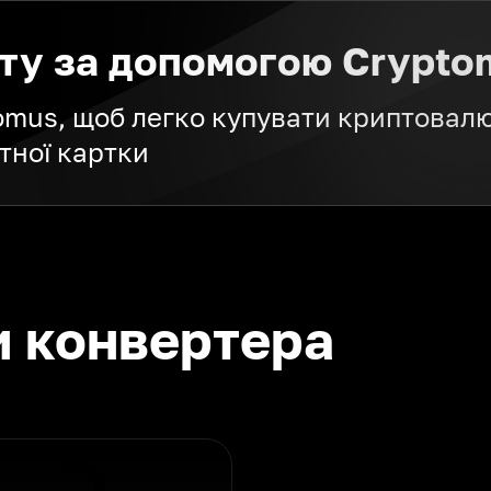
ту за допомогою Crypto
tomus, щоб легко купувати криптовалю
тної картки
и конвертера