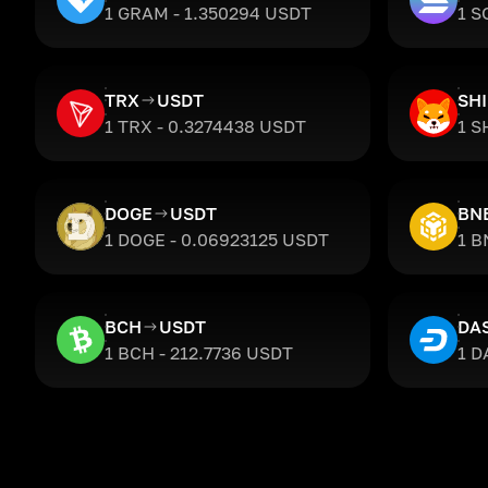
1 GRAM - 1.350294 USDT
1 S
TRX
USDT
SH
1 TRX - 0.3274438 USDT
1 S
DOGE
USDT
BN
1 DOGE - 0.06923125 USDT
1 B
BCH
USDT
DA
1 BCH - 212.7736 USDT
1 D