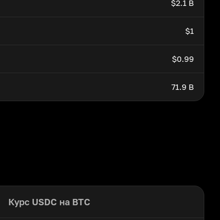
$2.1 B
$1
$0.99
71.9 B
Курс USDC на BTC