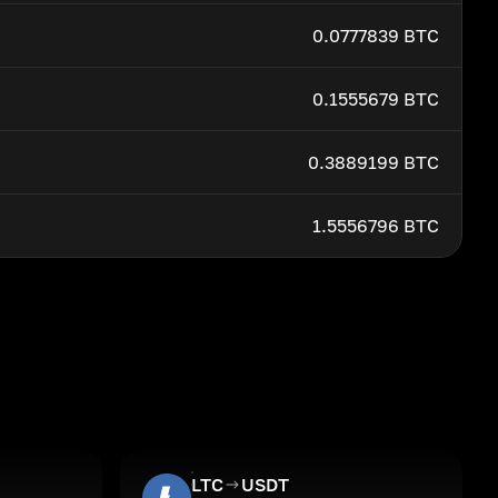
0.0777839 BTC
0.1555679 BTC
0.3889199 BTC
1.5556796 BTC
LTC
USDT