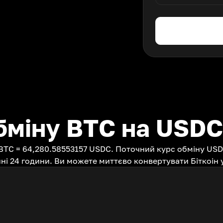
бміну BTC на USDC
BTC = 64,280.58553157 USDC. Поточний курс обміну USDC
ні 24 години. Ви можете миттєво конвертувати Біткоін