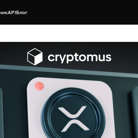
ник
API
Блог