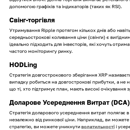
допомогою графіків та індикаторів (таких як RSI).
Свінг-торгівля
Утримування Ripple протягом кількох днів або навіть
середньострокові коливання ціни (свінги) є вигідним
ідеально підходить для інвесторів, які хочуть отрима
частого моніторингу ринку.
HODLing
Стратегія довгострокового зберігання XRP називаєть
випадку робиться на довгострокові прибутки, а не н
що ті, хто підтримує план, мають високі очікування 
Доларове Усереднення Витрат (DCA)
Стратегія доларового усереднення витрат полягає в 
незалежно від ринкової ціни. Наприклад, ви можете
стратегію, ви можете уникнути
волатильності
і усер