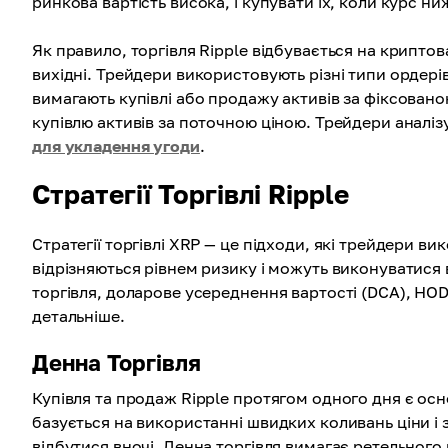
ринкова вартість висока, і купувати їх, коли курс ни
Як правило, торгівля Ripple відбувається на криптов
вихідні. Трейдери використовують різні типи ордерів, 
вимагають купівлі або продажу активів за фіксовано
купівлю активів за поточною ціною. Трейдери аналіз
для укладення угоди
.
Стратегії Торгівлі Ripple
Стратегії торгівлі XRP — це підходи, які трейдери в
відрізняються рівнем ризику і можуть виконуватися в
торгівля, доларове усереднення вартості (DCA), HO
детальніше.
Денна Торгівля
Купівля та продаж Ripple протягом одного дня є осн
базується на використанні швидких коливань ціни і 
відбутися вночі. Денна торгівля вимагає ретельного