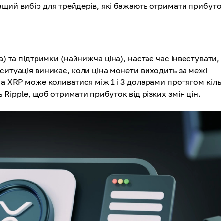
ащий вибір для трейдерів, які бажають отримати прибуто
а) та підтримки (найнижча ціна), настає час інвестувати,
ситуація виникає, коли ціна монети виходить за межі
на XRP може коливатися між 1 і 3 доларами протягом кіл
Ripple, щоб отримати прибуток від різких змін цін.