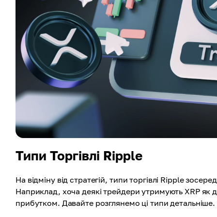
Типи Торгівлі Ripple
На відміну від стратегій, типи торгівлі Ripple зосер
Наприклад, хоча деякі трейдери утримують XRP як д
прибутком. Давайте розглянемо ці типи детальніше.