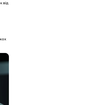
к від
ькох