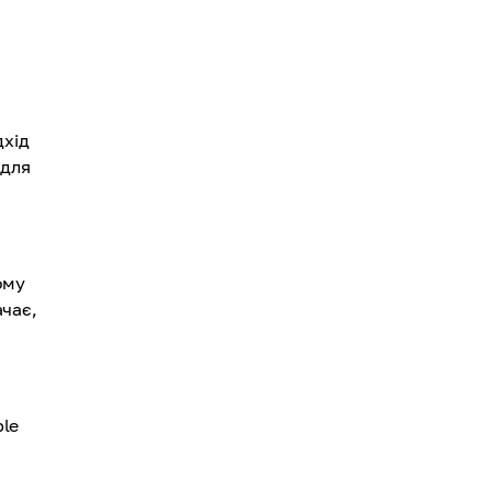
дхід
 для
ому
ачає,
ple