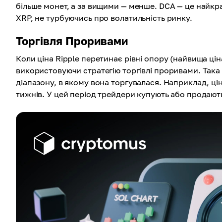
більше монет, а за вищими — менше. DCA — це найкр
XRP, не турбуючись про волатильність ринку.
Торгівля Проривами
Коли ціна Ripple перетинає рівні опору (найвища цін
використовуючи стратегію торгівлі проривами. Така 
діапазону, в якому вона торгувалася. Наприклад, ці
тижнів. У цей період трейдери купують або продають 