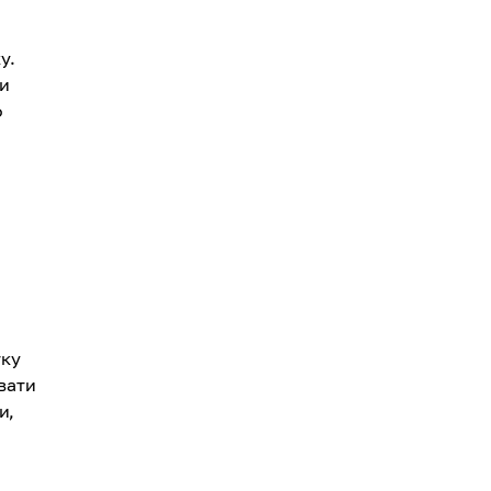
у.
ви
о
,
тку
увати
и,