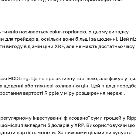
 тижнів називається свінг-торгівлею. У цьому випадку
и для трейдерів, оскільки вони більші за щоденні. Цей пі
ти вигоду від змін ціни XRP, але не мають достатньо часу
ся HODLing. Це не про активну торгівлю, але фокус у ць
а щоденні або тижневі коливання цін. Цей підхід передб
зростання вартості Ripple у міру розширення мережі.
регулярному інвестуванні фіксованої суми грошей у Rip
 щомісяця вкладати 5 доларів у XRP. Використовуючи цю
еднити вартість монети. За нижчими цінами ви купуєте