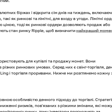
жчий.
алютних біржах і відкрита сім днів на тиждень, включаюч
такі як ринкові та лімітні, для входу в угоди. Лімітні ор
ю ціною, тоді як ринкові ордери дозволяють продаж або
ують стан ринку Ripple, щоб визначити
найкращий моме
икористовують для купівлі та продажу монет. Вони
 різних ринкових умовах. Серед них є свінг-торгівля, де
DLing і торгівля проривами. Нижче ми розглянемо кожну 
овною особливістю денного підходу до торгівлі. Стратегі
зниженні ризиків, пов'язаних з різкими змінами, які мож
 моніторингу ринку, тому інвестори прогнозують за