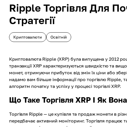
Ripple Торгівля Для По
Стратегії
Криптовалюти
Освітній
Криптовалюта Ripple (XRP) була випущена у 2012 році
транзакції XRP характеризуються швидкістю та вищ
монет, отримуючи прибуток від змін їх ціни або збері
надамо вам більше інформації про торгівлю Ripple, так
алгоритм початку та успіху у процесі торгівлі XRP.
Що Таке Торгівля XRP І Як Вон
Торгівля Ripple — це купівля та продаж монети в різ
передбачає активний моніторинг. Торгівля працює т