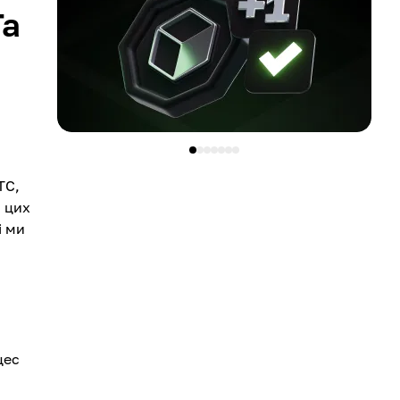
Та
TC,
 цих
і ми
цес