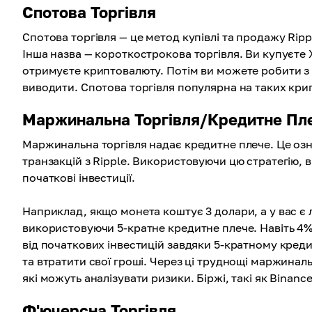
Спотова Торгівля
Спотова торгівля — це метод купівлі та продажу Ri
Інша назва — короткострокова торгівля. Ви купуєте 
отримуєте криптовалюту. Потім ви можете робити з
виводити. Спотова торгівля популярна на таких крип
Маржинальна Торгівля/Кредитне Пл
Маржинальна торгівля надає кредитне плече. Це озна
транзакцій з Ripple. Використовуючи цю стратегію, 
початкові інвестиції.
Наприклад, якщо монета коштує 3 долари, а у вас є л
використовуючи 5-кратне кредитне плече. Навіть 4%
від початкових інвестицій завдяки 5-кратному креди
та втратити свої гроші. Через ці труднощі маржинал
які можуть аналізувати ризики. Біржі, такі як Binanc
Ф'ючерсна Торгівля