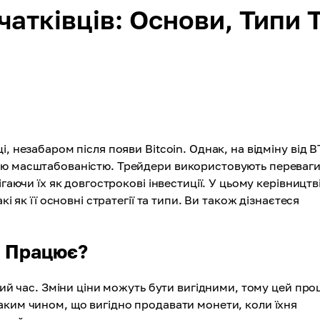
чатківців: Основи, Типи 
, незабаром після появи Bitcoin. Однак, на відміну від B
ою масштабованістю. Трейдери використовують переваги
гаючи їх як довгострокові інвестиції. У цьому керівництв
і як її основні стратегії та типи. Ви також дізнаєтеся
а Працює?
ний час. Зміни ціни можуть бути вигідними, тому цей про
аким чином, що вигідно продавати монети, коли їхня