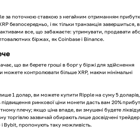
pple за поточною ставкою з негайним отриманням прибутк
XRP безпосередньо, і як тільки транзакція завершиться, 
 активами все, що забажаєте: утримувати, продавати аб
товалютних біржах, як Coinbase і Binance.
ече
чає, що ви берете гроші в борг у біржі для здійснення
ви можете контролювати більше XRP, маючи мінімальні
ише 1 долар, ви можете купити Ripple на суму 5 доларів
 підвищення ринкової ціни монети дасть вам 20% прибу
тному плечу; якщо ціна впаде, ви змушені будете ліквід
ьну торгівлю зазвичай обирають лише досвідчені трейдер
e і Bybit, пропонують таку можливість.