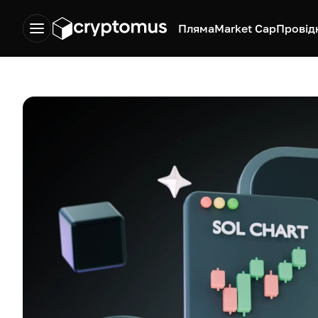
Пляма
Market Cap
Провід