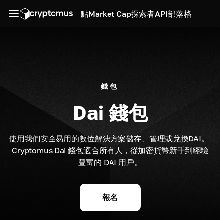
點
Market Cap
探索者
API
部落格
錢包
Dai 錢包
使用我們安全易用的數位解決方案儲存、管理或兌換DAI。 
Cryptomus Dai 錢包適合所有人，從加密貨幣新手到經驗
豐富的 DAI 用戶。
報名