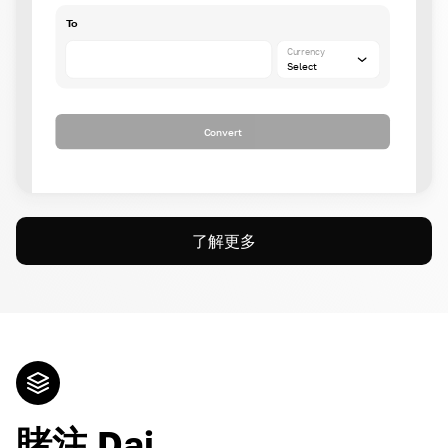
To
Currency
Select
Convert
了解更多
賭注 Dai