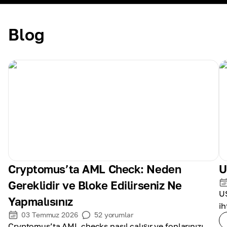
Blog
Cryptomus’ta AML Check: Neden
U
Gereklidir ve Bloke Edilirseniz Ne
US
Yapmalısınız
ih
03 Temmuz 2026
52
yorumlar
Cryptomus’ta AML checks nasıl çalışır ve fonlarınızı