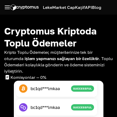
Leke
Market Cap
Kaşif
API
Blog
Cryptomus
Kriptoda
Toplu Ödemeler
Kripto Toplu Ödemeler, müşterilerinize tek bir
oturumda
işlem yapmanızı sağlayan bir özelliktir
. Toplu
Ödemeleri kolaylıkla gönderin ve ödeme sisteminizi
iyileştirin.
Komisyonlar
— 0%