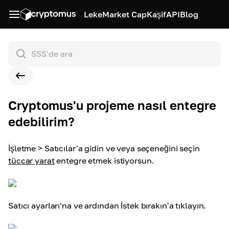
Leke
Market Cap
Kaşif
API
Blog
Cryptomus'u projeme nasıl entegre
edebilirim?
İşletme > Satıcılar'a gidin ve veya seçeneğini seçin
tüccar yarat
entegre etmek istiyorsun
.
Satıcı ayarları'na ve ardından İstek bırakın'a tıklayın
.