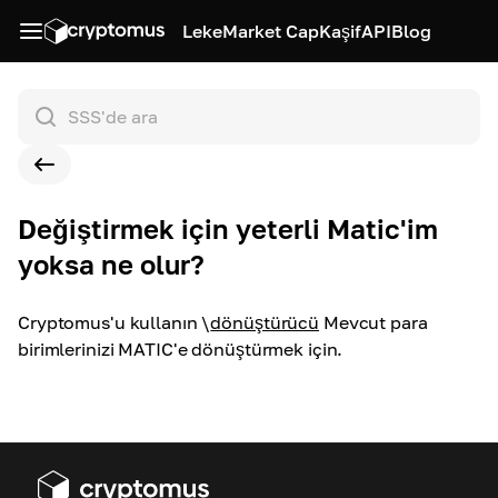
Leke
Market Cap
Kaşif
API
Blog
Değiştirmek için yeterli Matic'im
yoksa ne olur?
Cryptomus'u kullanın
\
dönüştürücü
Mevcut para
birimlerinizi MATIC'e dönüştürmek için.