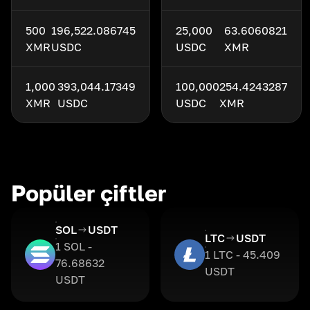
500
196,522.086745
25,000
63.6060821
XMR
USDC
USDC
XMR
1,000
393,044.17349
100,000
254.4243287
XMR
USDC
USDC
XMR
Popüler çiftler
SOL
USDT
LTC
USDT
1 SOL -
1 LTC - 45.409
76.68632
USDT
USDT