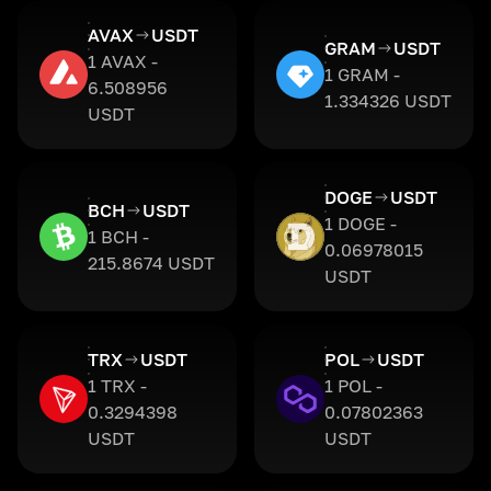
AVAX
USDT
GRAM
USDT
1 AVAX -
1 GRAM -
6.508956
1.334326 USDT
USDT
DOGE
USDT
BCH
USDT
1 DOGE -
1 BCH -
0.06978015
215.8674 USDT
USDT
TRX
USDT
POL
USDT
1 TRX -
1 POL -
0.3294398
0.07802363
USDT
USDT