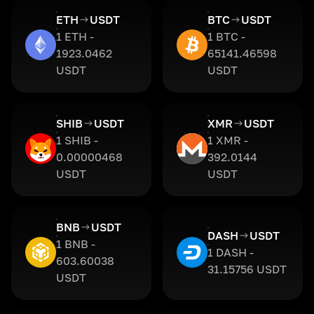
ETH
USDT
BTC
USDT
1 ETH -
1 BTC -
1923.0462
65141.46598
USDT
USDT
SHIB
USDT
XMR
USDT
1 SHIB -
1 XMR -
0.00000468
392.0144
USDT
USDT
BNB
USDT
DASH
USDT
1 BNB -
1 DASH -
603.60038
31.15756 USDT
USDT