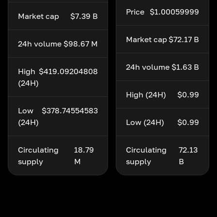
Price
$1.00059999
Market cap
$7.39 B
Market cap
$72.17 B
24h volume
$98.67 M
24h volume
$1.63 B
High
$419.09204808
(24H)
High (24H)
$0.99
Low
$378.74554583
(24H)
Low (24H)
$0.99
Circulating
18.79
Circulating
72.13
supply
M
supply
B