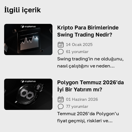
İlgili içerik
Kripto Para Birimlerinde
Swing Trading Nedir?
14 Ocak 2025
61
yorumlar
Swing trading'in ne olduğunu,
nasıl çalıştığını ve neden
denemeye değer olduğunu bu
makalede keşfedin.
Polygon Temmuz 2026’da
İyi Bir Yatırım mı?
01 Haziran 2026
77
yorumlar
Temmuz 2026’da Polygon’u
fiyat geçmişi, riskleri ve
avantajları açısından bir yatırım