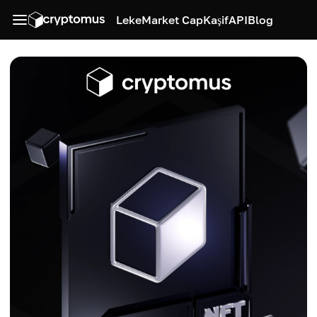
Leke
Market Cap
Kaşif
API
Blog