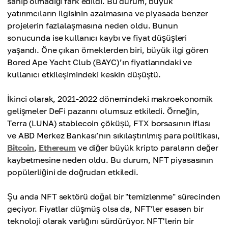
sahip olmadığı fark edildi. Bu durum, büyük
yatırımcıların ilgisinin azalmasına ve piyasada benzer
projelerin fazlalaşmasına neden oldu. Bunun
sonucunda ise kullanıcı kaybı ve fiyat düşüşleri
yaşandı. Öne çıkan örneklerden biri, büyük ilgi gören
Bored Ape Yacht Club (BAYC)’ın fiyatlarındaki ve
kullanıcı etkileşimindeki keskin düşüştü.
İkinci olarak, 2021-2022 dönemindeki makroekonomik
gelişmeler DeFi pazarını olumsuz etkiledi. Örneğin,
Terra (LUNA) stablecoin çöküşü, FTX borsasının iflası
ve ABD Merkez Bankası’nın sıkılaştırılmış para politikası,
Bitcoin
,
Ethereum
ve diğer büyük kripto paraların değer
kaybetmesine neden oldu. Bu durum, NFT piyasasının
popülerliğini de doğrudan etkiledi.
Şu anda NFT sektörü doğal bir "temizlenme" sürecinden
geçiyor. Fiyatlar düşmüş olsa da, NFT’ler esasen bir
teknoloji olarak varlığını sürdürüyor. NFT'lerin bir