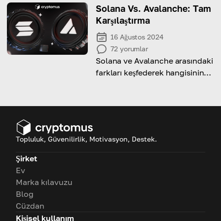
olarak ele alalım.
Solana Vs. Avalanche: Tam
Karşılaştırma
16 Ağustos 2024
72
yorumlar
Solana ve Avalanche arasındaki
farkları keşfederek hangisinin
size en uygun olduğunu
öğrenelim!
Topluluk, Güvenilirlik, Motivasyon, Destek.
Şirket
Ev
Marka kılavuzu
Blog
Cüzdan
Kişisel kullanım