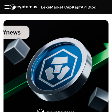
Leke
Market Cap
Kaşif
API
Blog