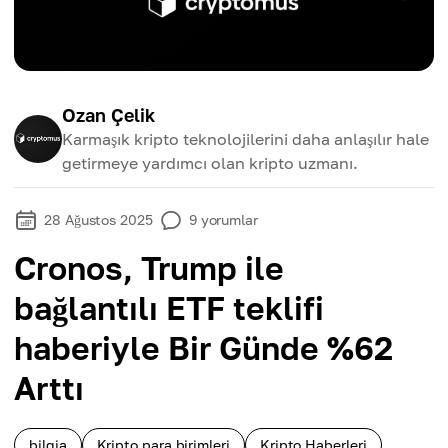
Ozan Çelik
Karmaşık kripto teknolojilerini daha anlaşılır hale
getirmeye yardımcı olan kripto uzmanı.
28 Ağustos 2025
9
yorumlar
Cronos, Trump ile
bağlantılı ETF teklifi
haberiyle Bir Günde %62
Arttı
bilgia
Kripto para birimleri
Kripto Haberleri