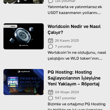
116
yorumlar
Yatırımlarla ve yatırımlarsız ek
USDT kazanmanın yollarını
öğrenin.
Worldcoin Nedir ve Nasıl
Çalışır?
26 Kasım 2025
7
yorumlar
Worldcoin’in ne olduğunu, nasıl
çalıştığını ve WLD token’ının
kripto ekosistemindeki rolünü
keşfedin.
PQ Hosting: Hosting
Sağlayıcılarının İşleyişine
Yeni Yaklaşım – Röportaj
04 Nisan 2024
547
yorumlar
Bizimle ve ortağımız PQ Hosting
ile birlikte en iyi uygulamalara