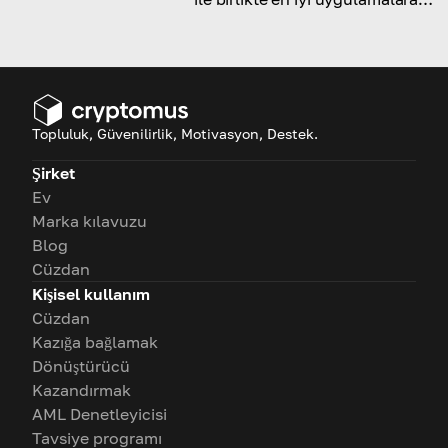
ev sahipliği yapmadaki en son
trendleri ve yenilikleri keşfedin
Topluluk, Güvenilirlik, Motivasyon, Destek.
Şirket
Ev
Marka kılavuzu
Blog
Cüzdan
Kişisel kullanım
Cüzdan
Kazığa bağlamak
Dönüştürücü
Kazandırmak
AML Denetleyicisi
Tavsiye programı