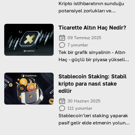
Kripto istihbaratının sunduğu
potansiyel zorlukları ve
fırsatları derinlemesine
inceleyerek rakiplerinizin önüne
Ticarette Altın Haç Nedir?
geçin
09 Temmuz 2025
7
yorumlar
Tek bir grafik sinyalinin - Altın
Haç - güçlü bir piyasa yükseliş
trendinin başlangıcını nasıl
ortaya çıkarabileceğini keşfedin.
Stablecoin Staking: Stabil
kripto para nasıl stake
edilir
30 Haziran 2025
111
yorumlar
Stablecoin'leri staking yaparak
pasif gelir elde etmenin yolunu
keşfedin!