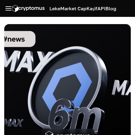
Leke
Market Cap
Kaşif
API
Blog