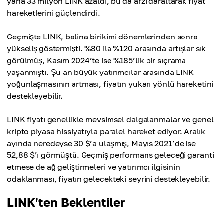
yana 33 milyon LINK azaldı, bu da arzı daraltarak fiyat
hareketlerini güçlendirdi.
Geçmişte LINK, balina birikimi dönemlerinden sonra
yükseliş göstermişti. %80 ila %120 arasında artışlar sık
görülmüş, Kasım 2024’te ise %185’lik bir sıçrama
yaşanmıştı. Şu an büyük yatırımcılar arasında LINK
yoğunlaşmasının artması, fiyatın yukarı yönlü hareketini
destekleyebilir.
LINK fiyatı genellikle mevsimsel dalgalanmalar ve genel
kripto piyasa hissiyatıyla paralel hareket ediyor. Aralık
ayında neredeyse 30 $’a ulaşmış, Mayıs 2021’de ise
52,88 $’ı görmüştü. Geçmiş performans geleceği garanti
etmese de ağ geliştirmeleri ve yatırımcı ilgisinin
odaklanması, fiyatın gelecekteki seyrini destekleyebilir.
LINK’ten Beklentiler