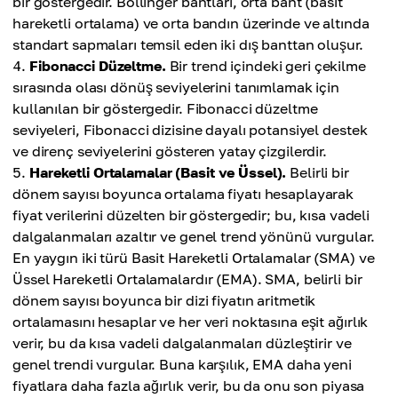
bir göstergedir. Bollinger bantları, orta bant (basit
hareketli ortalama) ve orta bandın üzerinde ve altında
standart sapmaları temsil eden iki dış banttan oluşur.
Fibonacci Düzeltme.
Bir trend içindeki geri çekilme
sırasında olası dönüş seviyelerini tanımlamak için
kullanılan bir göstergedir. Fibonacci düzeltme
seviyeleri, Fibonacci dizisine dayalı potansiyel destek
ve direnç seviyelerini gösteren yatay çizgilerdir.
Hareketli Ortalamalar (Basit ve Üssel).
Belirli bir
dönem sayısı boyunca ortalama fiyatı hesaplayarak
fiyat verilerini düzelten bir göstergedir; bu, kısa vadeli
dalgalanmaları azaltır ve genel trend yönünü vurgular.
En yaygın iki türü Basit Hareketli Ortalamalar (SMA) ve
Üssel Hareketli Ortalamalardır (EMA). SMA, belirli bir
dönem sayısı boyunca bir dizi fiyatın aritmetik
ortalamasını hesaplar ve her veri noktasına eşit ağırlık
verir, bu da kısa vadeli dalgalanmaları düzleştirir ve
genel trendi vurgular. Buna karşılık, EMA daha yeni
fiyatlara daha fazla ağırlık verir, bu da onu son piyasa