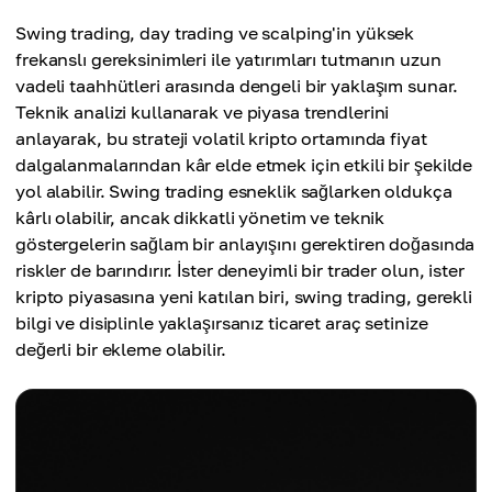
Swing trading, pozisyonları birkaç gün veya hafta
Karakteristikler
boyunca tutma imkanı sağlar, bu da sürekli piyasa
Swing trading, day trading ve scalping'in yüksek
Piyasa Volatilitesi:
izleme ihtiyacı olmadan yüksek esneklik sunar.
frekanslı gereksinimleri ile yatırımları tutmanın uzun
Fiyat değişiklikleri kâr fırsatları yaratırken, aynı
Daha Az Zaman Bağlılığı:
vadeli taahhütleri arasında dengeli bir yaklaşım sunar.
zamanda önemli kayıpların riskini de artırır.
Trader'ların piyasaları 24/7 izlemesine gerek yoktur,
Teknik analizi kullanarak ve piyasa trendlerini
Teknik Bilgi Gereksinimi:
bu da tam zamanlı saatler ticarete ayıramayanlar
anlayarak, bu strateji volatil kripto ortamında fiyat
Başarılı swing trading, büyük ölçüde teknik analiz
için uygundur.
dalgalanmalarından kâr elde etmek için etkili bir şekilde
ve çeşitli göstergelerin anlaşılmasına dayanır, bu da
Yüksek Getiri Potansiyeli:
yol alabilir. Swing trading esneklik sağlarken oldukça
yeni başlayanlar için zorlayıcı olabilir.
Önemli fiyat artışlarından yararlanarak, swing
kârlı olabilir, ancak dikkatli yönetim ve teknik
Gece ve Hafta Sonu Riskleri:
trader'lar önemli karlar elde edebilirler.
göstergelerin sağlam bir anlayışını gerektiren doğasında
Pozisyonları gece veya hafta sonları tutmak,
Düşük Stres Seviyesi:
riskler de barındırır. İster deneyimli bir trader olun, ister
trader'ları düzenli ticaret saatleri dışında
Pozisyonları daha uzun süre tutmak, trader'ların
kripto piyasasına yeni katılan biri, swing trading, gerekli
gerçekleşen haberler veya olaylar nedeniyle olası
duygusal yükünü azaltır.
bilgi ve disiplinle yaklaşırsanız ticaret araç setinize
boşluklara ve fiyat hareketlerine maruz bırakır.
Çeşitli Fırsatlar:
değerli bir ekleme olabilir.
Kaçırılan Fırsatlar:
Swing trading, stabil ve aralıklı piyasalar dahil
Swing trader'lar, day trader'lar veya uzun vadeli
olmak üzere çeşitli piyasa koşullarına uygulanabilir,
yatırımcılar tarafından yakalanabilecek daha büyük
bu da çeşitli ticaret fırsatları sunar.
trendleri veya hızlı fiyat hareketlerini kaçırabilirler.
Disiplin ve Sabır Gereksinimi:
Swing trading, ticaret planına sadık kalmak için sıkı