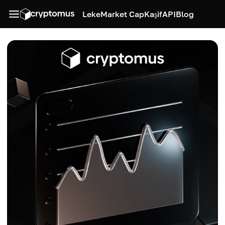
Leke
Market Cap
Kaşif
API
Blog