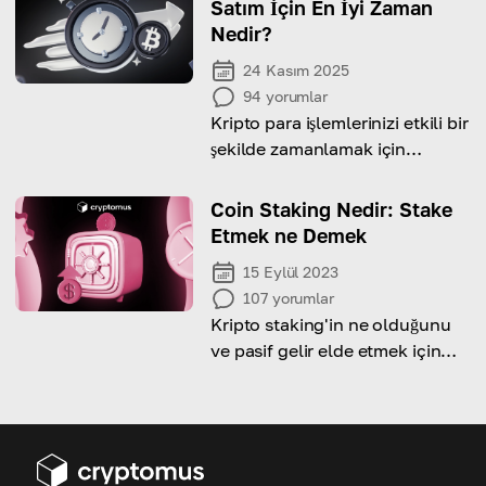
Satım İçin En İyi Zaman
Nedir?
24 Kasım 2025
94
yorumlar
Kripto para işlemlerinizi etkili bir
şekilde zamanlamak için
stratejiler ve araçlara daha
derinlemesine dalmak için,
Coin Staking Nedir: Stake
temel içgörüleri incelediğimiz
Etmek ne Demek
tam makalemize göz atın.
15 Eylül 2023
107
yorumlar
Kripto staking'in ne olduğunu
ve pasif gelir elde etmek için
nasıl kullanabileceğinizi
öğrenin!