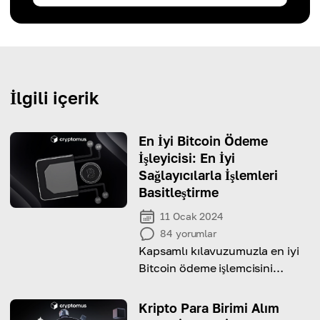
İlgili içerik
En İyi Bitcoin Ödeme
İşleyicisi: En İyi
Sağlayıcılarla İşlemleri
Basitleştirme
11 Ocak 2024
84
yorumlar
Kapsamlı kılavuzumuzla en iyi
Bitcoin ödeme işlemcisini
belirleyin
Kripto Para Birimi Alım