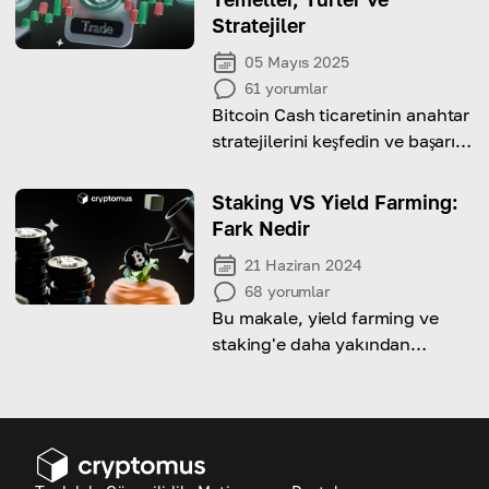
Stratejiler
05 Mayıs 2025
61
yorumlar
Bitcoin Cash ticaretinin anahtar
stratejilerini keşfedin ve başarılı
işlemler için ipuçları alın!
Staking VS Yield Farming:
Fark Nedir
21 Haziran 2024
68
yorumlar
Bu makale, yield farming ve
staking'e daha yakından
bakıyor ve temel benzerliklerini
ve farklılıklarını açıklıyor.