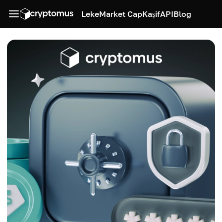
Leke
Market Cap
Kaşif
API
Blog