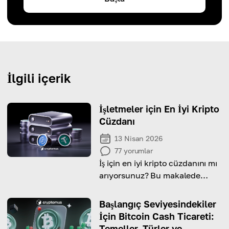
İlgili içerik
İşletmeler için En İyi Kripto
Cüzdanı
13 Nisan 2026
77
yorumlar
İş için en iyi kripto cüzdanını mı
arıyorsunuz? Bu makalede
nüansları ve özellikleri
hakkında her şeyi bulun
Başlangıç Seviyesindekiler
İçin Bitcoin Cash Ticareti:
Temeller, Türler ve