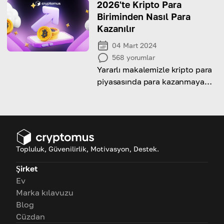
almanız gereken potansiyel
2026'te Kripto Para
riskleri keşfedin.
Biriminden Nasıl Para
Kazanılır
04 Mart 2024
568
yorumlar
Yararlı makalemizle kripto para
piyasasında para kazanmaya
yönelik farklı stratejileri ve
fırsatları keşfedin
Topluluk, Güvenilirlik, Motivasyon, Destek.
Şirket
Ev
Marka kılavuzu
Blog
Cüzdan