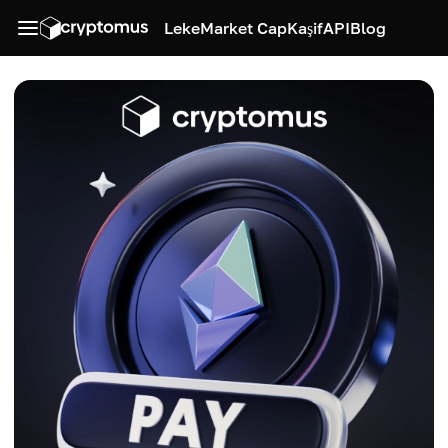
Leke
Market Cap
Kaşif
API
Blog