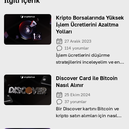
İlgili içerik
Kripto Borsalarında Yüksek
İşlem Ücretlerini Azaltma
Yolları
27 Aralık 2023
114
yorumlar
İşlem ücretlerini düşürme
stratejilerini inceleyelim ve en
düşük komisyonlara sahip
kripto borsasını bulalım!
Discover Card ile Bitcoin
Nasıl Alınır
25 Ekim 2024
37
yorumlar
Bir Discover kartını Bitcoin ve
kripto satın alımları için nasıl
kullanacağınızı ve dikkate