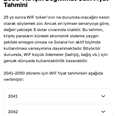
$5.85
Tahmini
Ortalama Fiyat
$8.10
$6.00
Maksimum Fiyat
25 yıl sonra WIF token’ının ne durumda olacağını kesin
Ortalama Fiyat
$8.50
olarak söylemek zor. Ancak en iyimser senaryoya göre,
$6.25
değeri yaklaşık 8 dolar civarında olabilir. Bu tahmin,
Ortalama Fiyat
kripto paraların küresel ekonomik sisteme yaygın
$6.50
şekilde entegre olması ve Solana'nın aktif biçimde
kullanılması varsayımına dayanmaktadır. Böyle bir
durumda, WIF küçük ödemeler (bahşiş, bağış vb.) için
gerçek dünyada kullanılabilirlik kazanabilir.
2041–2050 dönemi için WIF fiyat tahminleri aşağıda
verilmiştir:
2041
Minimum Fiyat
2042
$6.00