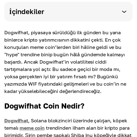
İçindekiler
Dogwifhat, piyasaya sürüldüğü ilk günden bu yana
binlerce kripto yatırımcısının dikkatini çekti. En çok
konuşulan meme coin’lerden biri hâline geldi ve bu
"hype" trendine binip bugün hâlâ gündemde kalmayı
başardı. Ancak Dogwifhat’in volatilitesi ciddi
tartışmalara yol açtı: Bu sadece geçici bir moda mı,
yoksa gerçekten iyi bir yatırım fırsatı mı? Bugünkü
yazımızda WIF fiyatındaki gelişmeleri ve bu coin’in ne
kadar yükselebileceğini değerlendireceğiz.
Dogwifhat Coin Nedir?
Dogwifhat
, Solana blokzinciri üzerinde çalışan, köpek
temalı
meme coin
trendinden ilham alan bir kripto para
birimidir. Şirin pembe şapkalı Shiba Inu köpeğiyle dikkat