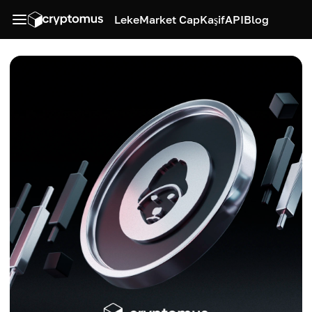
Leke
Market Cap
Kaşif
API
Blog