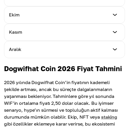
Maksimum Fiyat
$0.87
Ortalama Fiyat
$1.05
$0.78
Minimum Fiyat
Ekim
Maksimum Fiyat
$0.90
Ortalama Fiyat
$1.12
$0.91
Minimum Fiyat
Kasım
Maksimum Fiyat
$0.93
Ortalama Fiyat
$1.15
$0.96
Minimum Fiyat
Aralık
Maksimum Fiyat
$0.95
Ortalama Fiyat
$1.20
$1.00
Minimum Fiyat
Dogwifhat Coin 2026 Fiyat Tahmini
Maksimum Fiyat
$0.98
Ortalama Fiyat
$1.26
$1.03
2026 yılında Dogwifhat Coin’in fiyatının kademeli
Maksimum Fiyat
şekilde artması, ancak bu süreçte dalgalanmaların
Ortalama Fiyat
$1.35
yaşanması bekleniyor. Tahminlere göre yıl sonunda
$1.07
WIF’in ortalama fiyatı 2,50 dolar olacak. Bu iyimser
Ortalama Fiyat
senaryo, hype’ın sürmesi ve topluluğun aktif kalması
$1.12
durumunda mümkün olabilir. Ekip, NFT veya
staking
gibi özellikler eklemeye karar verirse, bu ekosistemi