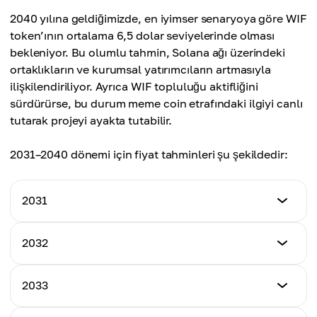
Maksimum Fiyat
2040 yılına geldiğimizde, en iyimser senaryoya göre WIF
Ortalama Fiyat
$5.20
token’ının ortalama 6,5 dolar seviyelerinde olması
$3.70
bekleniyor. Bu olumlu tahmin, Solana ağı üzerindeki
Ortalama Fiyat
ortaklıkların ve kurumsal yatırımcıların artmasıyla
$4.00
ilişkilendiriliyor. Ayrıca WIF topluluğu aktifliğini
sürdürürse, bu durum meme coin etrafındaki ilgiyi canlı
tutarak projeyi ayakta tutabilir.
2031–2040 dönemi için fiyat tahminleri şu şekildedir:
2031
Minimum Fiyat
2032
$3.60
Minimum Fiyat
2033
Maksimum Fiyat
$3.85
$4.90