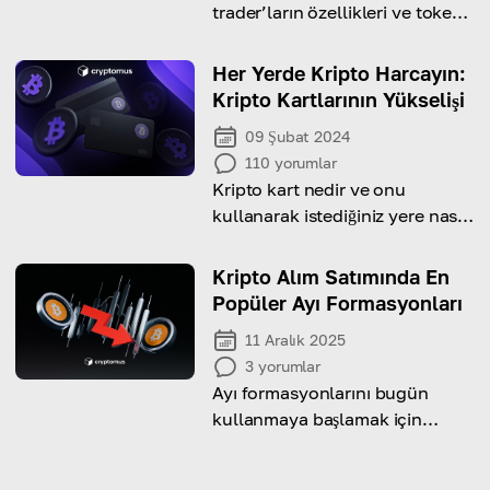
trader’ların özellikleri ve token’ı
konusunda neden heyecanlı
olduğunu görün.
Her Yerde Kripto Harcayın:
Kripto Kartlarının Yükselişi
09 Şubat 2024
110
yorumlar
Kripto kart nedir ve onu
kullanarak istediğiniz yere nasıl
para harcarsınız? Bilmek için
makaleyi okuyun!
Kripto Alım Satımında En
Popüler Ayı Formasyonları
11 Aralık 2025
3
yorumlar
Ayı formasyonlarını bugün
kullanmaya başlamak için
bilmeniz gereken her şeyi
keşfedin!