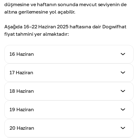
düşmesine ve haftanın sonunda mevcut seviyenin de
altına gerilemesine yol açabilir.
Aşağıda 16–22 Haziran 2025 haftasına dair Dogwifhat
fiyat tahmini yer almaktadır:
16 Haziran
Fiyat
17 Haziran
$0.87
Fiyat
18 Haziran
Günlük Değişim
$0.84
-%2,1
Fiyat
19 Haziran
Günlük Değişim
$0.77
-%3,45
Fiyat
20 Haziran
Günlük Değişim
$0.75
-%8,33