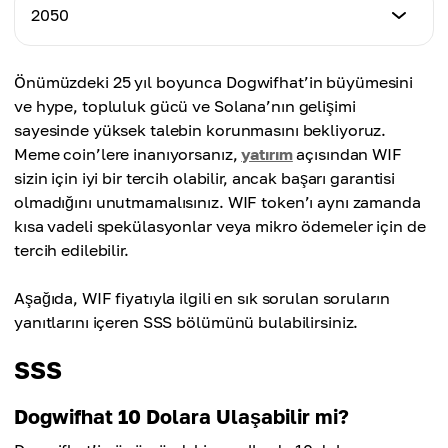
$7.40
Minimum Fiyat
2050
Maksimum Fiyat
$7.25
Ortalama Fiyat
$8.40
$7.55
Minimum Fiyat
Önümüzdeki 25 yıl boyunca Dogwifhat’in büyümesini
Maksimum Fiyat
$7.40
Ortalama Fiyat
ve hype, topluluk gücü ve Solana’nın gelişimi
$8.60
$7.70
sayesinde yüksek talebin korunmasını bekliyoruz.
Maksimum Fiyat
Meme coin’lere inanıyorsanız,
yatırım
açısından WIF
Ortalama Fiyat
$9.00
sizin için iyi bir tercih olabilir, ancak başarı garantisi
$7.85
olmadığını unutmamalısınız. WIF token’ı aynı zamanda
Ortalama Fiyat
kısa vadeli spekülasyonlar veya mikro ödemeler için de
$8.00
tercih edilebilir.
Aşağıda, WIF fiyatıyla ilgili en sık sorulan soruların
yanıtlarını içeren SSS bölümünü bulabilirsiniz.
SSS
Dogwifhat 10 Dolara Ulaşabilir mi?