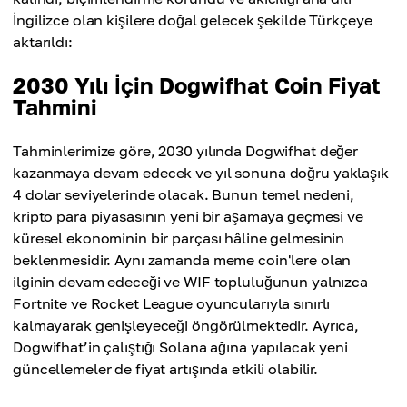
Maksimum Fiyat
İngilizce olan kişilere doğal gelecek şekilde Türkçeye
Ortalama Fiyat
$3.10
aktarıldı:
$2.60
2030 Yılı İçin Dogwifhat Coin Fiyat
Ortalama Fiyat
$2.50
Tahmini
Tahminlerimize göre, 2030 yılında Dogwifhat değer
kazanmaya devam edecek ve yıl sonuna doğru yaklaşık
4 dolar seviyelerinde olacak. Bunun temel nedeni,
kripto para piyasasının yeni bir aşamaya geçmesi ve
küresel ekonominin bir parçası hâline gelmesinin
beklenmesidir. Aynı zamanda meme coin'lere olan
ilginin devam edeceği ve WIF topluluğunun yalnızca
Fortnite ve Rocket League oyuncularıyla sınırlı
kalmayarak genişleyeceği öngörülmektedir. Ayrıca,
Dogwifhat’in çalıştığı Solana ağına yapılacak yeni
güncellemeler de fiyat artışında etkili olabilir.