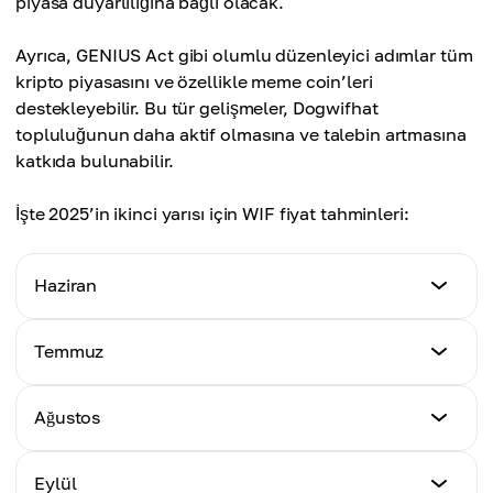
piyasa duyarlılığına bağlı olacak.
Ayrıca, GENIUS Act gibi olumlu düzenleyici adımlar tüm
kripto piyasasını ve özellikle meme coin’leri
destekleyebilir. Bu tür gelişmeler, Dogwifhat
topluluğunun daha aktif olmasına ve talebin artmasına
katkıda bulunabilir.
İşte 2025’in ikinci yarısı için WIF fiyat tahminleri:
Haziran
Minimum Fiyat
Temmuz
$0.70
Minimum Fiyat
Ağustos
Maksimum Fiyat
$0.73
$0.90
Minimum Fiyat
Eylül