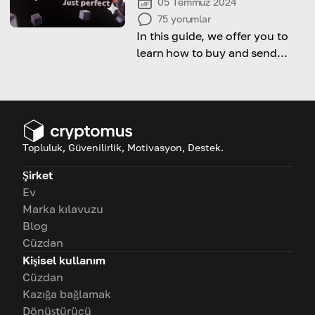
05 Temmuz 2024
75
yorumlar
In this guide, we offer you to
learn how to buy and send
Bitcoin and other crypto with
Perfect Money service.
Topluluk, Güvenilirlik, Motivasyon, Destek.
Şirket
Ev
Marka kılavuzu
Blog
Cüzdan
Kişisel kullanım
Cüzdan
Kazığa bağlamak
Dönüştürücü