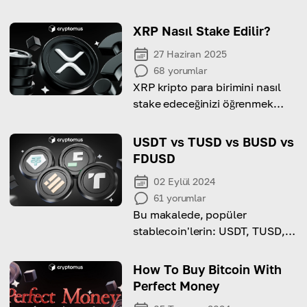
XRP Nasıl Stake Edilir?
27 Haziran 2025
68
yorumlar
XRP kripto para birimini nasıl
stake edeceğinizi öğrenmek
istiyorsanız, bu makale size
cevabı verecektir.
USDT vs TUSD vs BUSD vs
FDUSD
02 Eylül 2024
61
yorumlar
Bu makalede, popüler
stablecoin'lerin: USDT, TUSD,
FDUSD ve BUSD'nin piyasa
değerlerini ve temel farklarını
How To Buy Bitcoin With
inceliyoruz.
Perfect Money