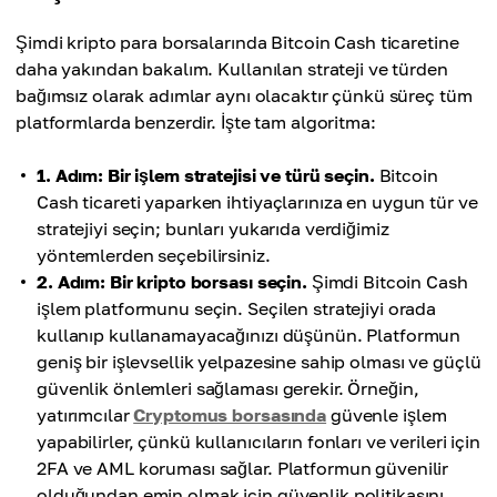
Şimdi kripto para borsalarında Bitcoin Cash ticaretine
daha yakından bakalım. Kullanılan strateji ve türden
bağımsız olarak adımlar aynı olacaktır çünkü süreç tüm
platformlarda benzerdir. İşte tam algoritma:
1. Adım: Bir işlem stratejisi ve türü seçin.
Bitcoin
Cash ticareti yaparken ihtiyaçlarınıza en uygun tür ve
stratejiyi seçin; bunları yukarıda verdiğimiz
yöntemlerden seçebilirsiniz.
2. Adım: Bir kripto borsası seçin.
Şimdi Bitcoin Cash
işlem platformunu seçin. Seçilen stratejiyi orada
kullanıp kullanamayacağınızı düşünün. Platformun
geniş bir işlevsellik yelpazesine sahip olması ve güçlü
güvenlik önlemleri sağlaması gerekir. Örneğin,
yatırımcılar
Cryptomus borsasında
güvenle işlem
yapabilirler, çünkü kullanıcıların fonları ve verileri için
2FA ve AML koruması sağlar. Platformun güvenilir
olduğundan emin olmak için güvenlik politikasını