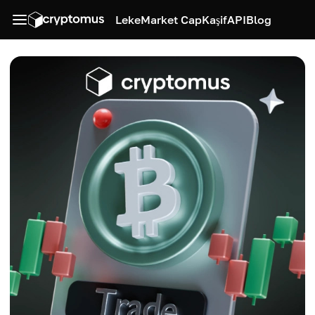
Leke
Market Cap
Kaşif
API
Blog