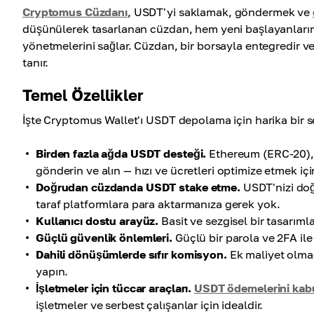
Cryptomus Cüzdanı
, USDT'yi saklamak, göndermek ve
düşünülerek tasarlanan cüzdan, hem yeni başlayanların h
yönetmelerini sağlar. Cüzdan, bir borsayla entegredir v
tanır.
Temel Özellikler
İşte Cryptomus Wallet'ı USDT depolama için harika bir s
Birden fazla ağda USDT desteği.
Ethereum (ERC-20), 
gönderin ve alın — hızı ve ücretleri optimize etmek için
Doğrudan cüzdanda USDT stake etme.
USDT'nizi doğ
taraf platformlara para aktarmanıza gerek yok.
Kullanıcı dostu arayüz.
Basit ve sezgisel bir tasarıml
Güçlü güvenlik önlemleri.
Güçlü bir parola ve 2FA il
Dahili dönüşümlerde sıfır komisyon.
Ek maliyet olmad
yapın.
İşletmeler için tüccar araçları.
USDT ödemelerini kabu
işletmeler ve serbest çalışanlar için idealdir.