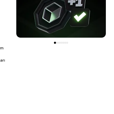
im
arı