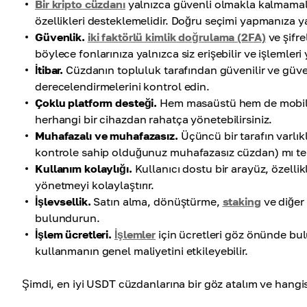
Bir kripto cüzdanı
yalnızca güvenli olmakla kalmamalı,
özellikleri desteklemelidir. Doğru seçimi yapmanıza y
Güvenlik.
iki faktörlü kimlik doğrulama (2FA)
ve şifr
böylece fonlarınıza yalnızca siz erişebilir ve işlemleri 
İtibar.
Cüzdanın topluluk tarafından güvenilir ve güven
derecelendirmelerini kontrol edin.
Çoklu platform desteği.
Hem masaüstü hem de mobil sü
herhangi bir cihazdan rahatça yönetebilirsiniz.
Muhafazalı ve muhafazasız.
Üçüncü bir tarafın varlıkl
kontrole sahip olduğunuz muhafazasız cüzdan) mı terc
Kullanım kolaylığı.
Kullanıcı dostu bir arayüz, özellikl
yönetmeyi kolaylaştırır.
İşlevsellik.
Satın alma, dönüştürme,
staking
ve diğer 
bulundurun.
İşlem ücretleri.
İşlemler
için ücretleri göz önünde bu
kullanmanın genel maliyetini etkileyebilir.
Şimdi, en iyi USDT cüzdanlarına bir göz atalım ve hangi