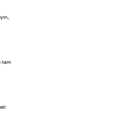
yın,
e tam
eti