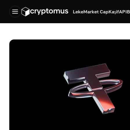
Leke
Market Cap
Kaşif
API
B