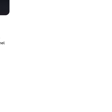
,
mel