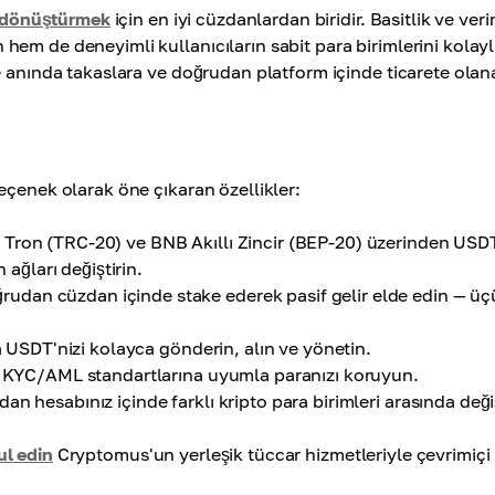
dönüştürmek
için en iyi cüzdanlardan biridir. Basitlik ve veri
em de deneyimli kullanıcıların sabit para birimlerini kolayl
e anında takaslara ve doğrudan platform içinde ticarete olan
eçenek olarak öne çıkaran özellikler:
Tron (TRC-20) ve BNB Akıllı Zincir (BEP-20) üzerinden USD
 ağları değiştirin.
rudan cüzdan içinde stake ederek pasif gelir elde edin — ü
a USDT'nizi kolayca gönderin, alın ve yönetin.
e KYC/AML standartlarına uyumla paranızı koruyun.
an hesabınız içinde farklı kripto para birimleri arasında değ
l edin
Cryptomus'un yerleşik tüccar hizmetleriyle çevrimiçi