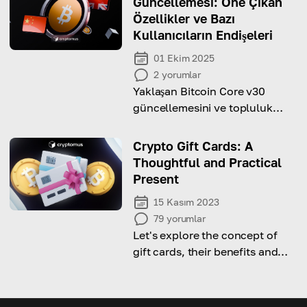
Güncellemesi: Öne Çıkan
Özellikler ve Bazı
Kullanıcıların Endişeleri
01 Ekim 2025
2
yorumlar
Yaklaşan Bitcoin Core v30
güncellemesini ve topluluk
içinde neden tartışmalara yol
açtığını öğrenin.
Crypto Gift Cards: A
Thoughtful and Practical
Present
15 Kasım 2023
79
yorumlar
Let's explore the concept of
gift cards, their benefits and
how they can be a thoughtful
choice for different occasions