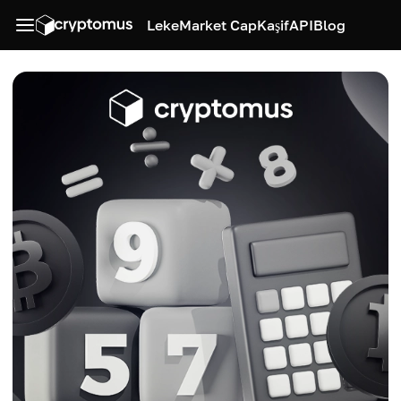
Leke
Market Cap
Kaşif
API
Blog