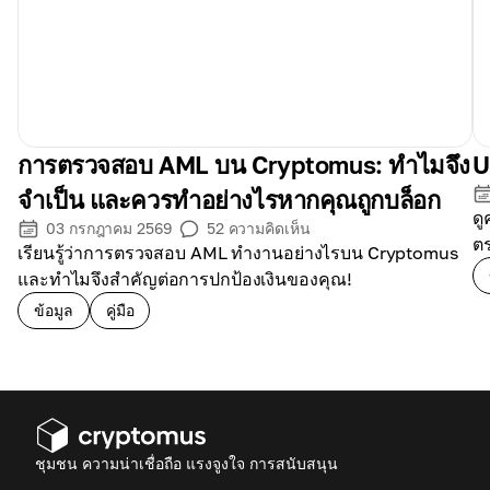
ลูกค้าใหม่
ค่าใช้จ่าย
การตรวจสอบ AML บน Cryptomus: ทำไมจึง
U
จำเป็น และควรทำอย่างไรหากคุณถูกบล็อก
ดู
03 กรกฎาคม 2569
52
ความคิดเห็น
ต
เรียนรู้ว่าการตรวจสอบ AML ทำงานอย่างไรบน Cryptomus
และทำไมจึงสำคัญต่อการปกป้องเงินของคุณ!
ข้อมูล
คู่มือ
ชุมชน ความน่าเชื่อถือ แรงจูงใจ การสนับสนุน