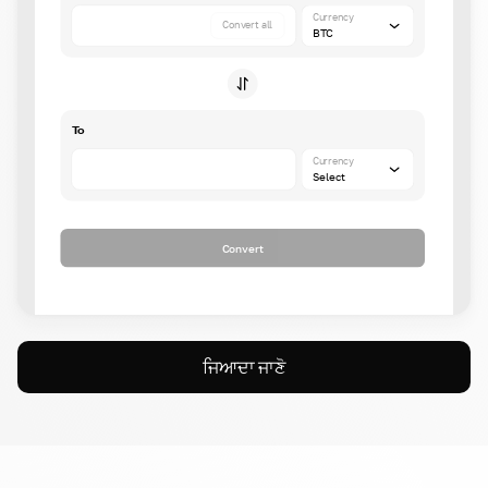
Currency
Convert all
BTC
To
Currency
Select
Convert
ਜਿਆਦਾ ਜਾਣੋ