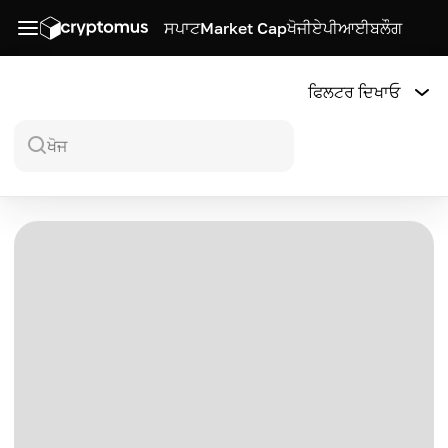
ਸਪਾਟ
Market Cap
ਖੋਜੀ
ਏਪੀਆਈ
ਬਲੌਗ
ਫਿਲਟਰ ਦਿਖਾਓ