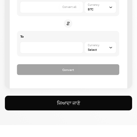
Currency
Convert all
BTC
To
Currency
Select
Convert
ਜਿਆਦਾ ਜਾਣੋ