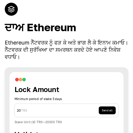
ਦਾਅ Ethereum
Ethereum ਨੈੱਟਵਰਕ ਨੂੰ ਫੜ ਕੇ ਅਤੇ ਭਾਗ ਲੈ ਕੇ ਇਨਾਮ ਕਮਾਓ।
ਨੈੱਟਵਰਕ ਦੀ ਸੁਰੱਖਿਆ ਦਾ ਸਮਰਥਨ ਕਰਦੇ ਹੋਏ ਆਪਣੇ ਨਿਵੇਸ਼
ਵਧਾਓ।
Lock Amount
Minimum period of stake 3 days
20
TRX
Send all
Stake limit
:
10
TRX
-
20000
TRX