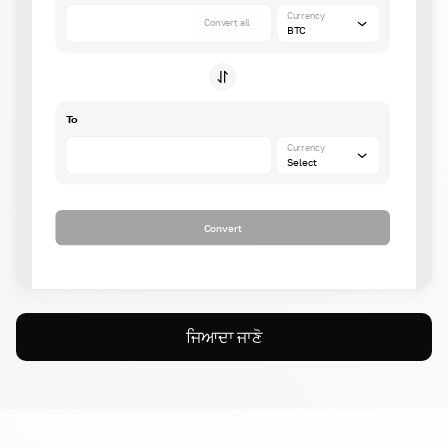
Currency
Convert all
BTC
To
Currency
Select
Convert
ਜਿਆਦਾ ਜਾਣੋ