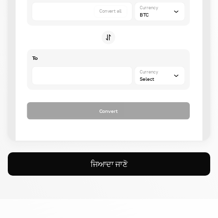
Currency
Convert all
BTC
To
Currency
Select
Convert
ਜਿਆਦਾ ਜਾਣੋ