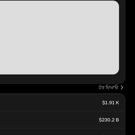
ਹੋਰ ਦਿਖਾਓ
$1.91 K
$230.2 B