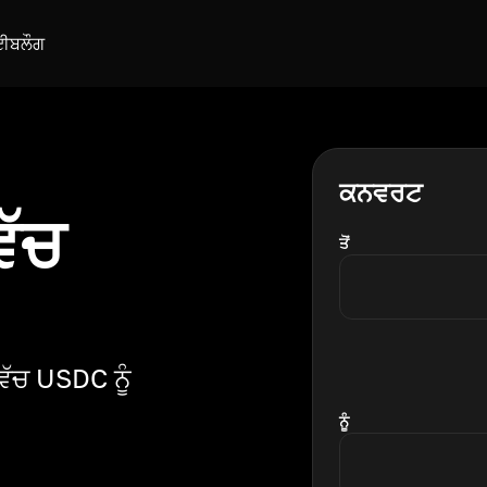
ਈ
ਬਲੌਗ
ਕਨਵਰਟ
ਿੱਚ
ਤੋਂ
ਿੱਚ USDC ਨੂੰ
ਨੂੰ