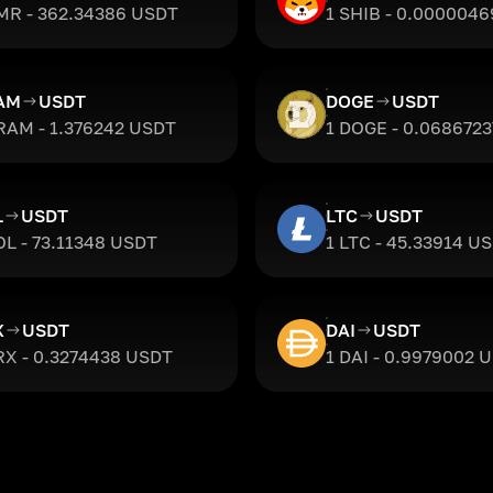
MR - 362.34386 USDT
1 SHIB - 0.000004
AM
USDT
DOGE
USDT
RAM - 1.376242 USDT
1 DOGE - 0.068672
L
USDT
LTC
USDT
OL - 73.11348 USDT
1 LTC - 45.33914 U
X
USDT
DAI
USDT
RX - 0.3274438 USDT
1 DAI - 0.9979002 