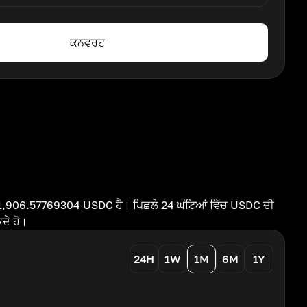
ਕਨਵਰਟ
 1,906.57769304 USDC ਹੈ। ਪਿਛਲੇ 24 ਘੰਟਿਆਂ ਵਿੱਚ USDC ਦੀ
ਦੇ ਹੋ।
24H
1W
1M
6M
1Y