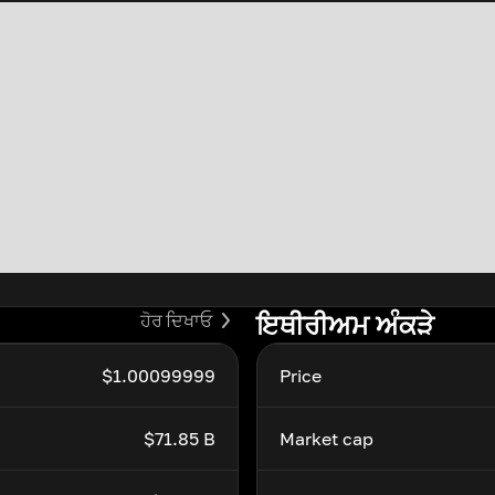
ਇਥੀਰੀਅਮ ਅੰਕੜੇ
ਹੋਰ ਦਿਖਾਓ
$1.00099999
Price
$71.85 B
Market cap