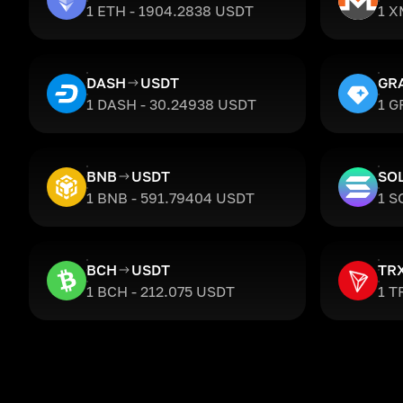
1 ETH - 1904.2838 USDT
1 X
DASH
USDT
GR
1 DASH - 30.24938 USDT
1 G
BNB
USDT
SO
1 BNB - 591.79404 USDT
1 S
BCH
USDT
TR
1 BCH - 212.075 USDT
1 T