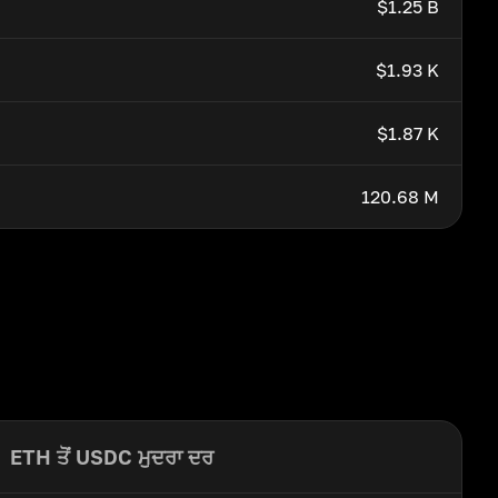
$1.25 B
$1.93 K
$1.87 K
120.68 M
ETH ਤੋਂ USDC ਮੁਦਰਾ ਦਰ