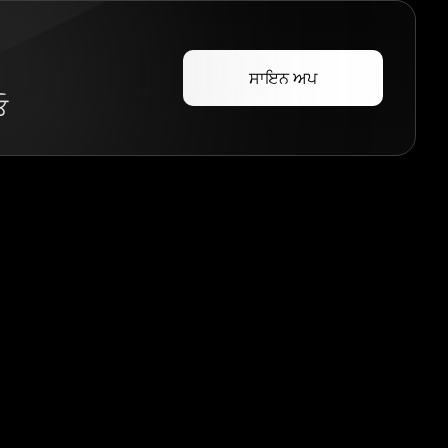
ਸਾਇਨ ਅਪ
ਓ