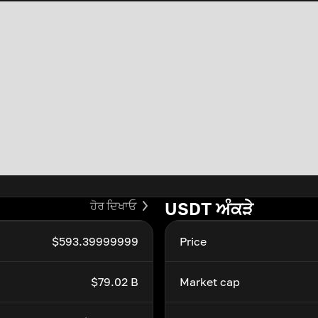
USDT ਅੰਕੜੇ
ਹੋਰ ਦਿਖਾਓ
$593.39999999
Price
$79.02 B
Market cap