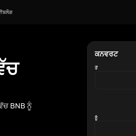
ਈ
ਬਲੌਗ
ਕਨਵਰਟ
ਿੱਚ
ਤੋਂ
ਿੱਚ BNB ਨੂੰ
ਨੂੰ