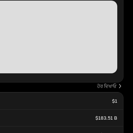
ਹੋਰ ਦਿਖਾਓ
$1
$183.51 B