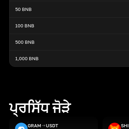
50 BNB
100 BNB
500 BNB
1,000 BNB
ਪ੍ਰਸਿੱਧ ਜੋੜੇ
GRAM
USDT
SH