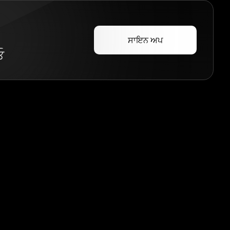
ਸਾਇਨ ਅਪ
ਓ