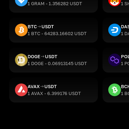
1 GRAM - 1.356282 USDT
1 S
BTC
USDT
DA
1 BTC - 64283.16602 USDT
1 D
DOGE
USDT
PO
1 DOGE - 0.06913145 USDT
1 P
AVAX
USDT
BC
1 AVAX - 6.399176 USDT
1 B