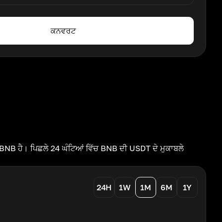
ਕਨਵਰਟ
NB ਹੈ। ਪਿਛਲੇ 24 ਘੰਟਿਆਂ ਵਿੱਚ BNB ਦੀ USDT ਦੇ ਮੁਕਾਬਲੇ
24H
1W
1M
6M
1Y