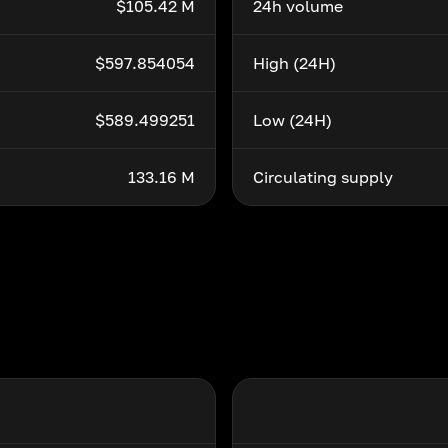
$105.42 M
24h volume
$597.854054
High (24H)
$589.499251
Low (24H)
133.16 M
Circulating supply