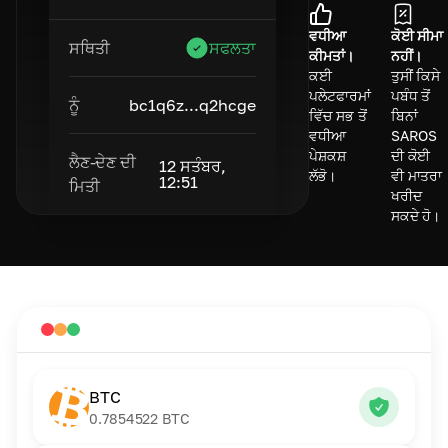
ਵਧੀਆ
ਕੋਈ ਸੀਮਾ
ਸਥਿਤੀ
ਸਫਲਤਾ
ਕੀਮਤਾਂ।
ਨਹੀਂ।
ਕਈ
ਤੁਸੀਂ ਕਿਸੇ
ਪਲੇਟਫਾਰਮਾਂ
ਪਬੰਧ ਤੋਂ
ਨੂੰ
bc1q6z...q2hcge
ਵਿੱਚ ਸਭ ਤੋਂ
ਬਿਨਾਂ
ਵਧੀਆ
SAROS
ਪੇਸ਼ਕਸ਼
ਦੀ ਕੋਈ
ਲੈਣ-ਦੇਣ ਦੀ
12 ਸਤੰਬਰ,
ਲੱਭੋ।
ਵੀ ਮਾਤਰਾ
12:51
ਮਿਤੀ
ਖਰੀਦ
ਸਕਦੇ ਹੋ।
BTC
0.7854522
BTC