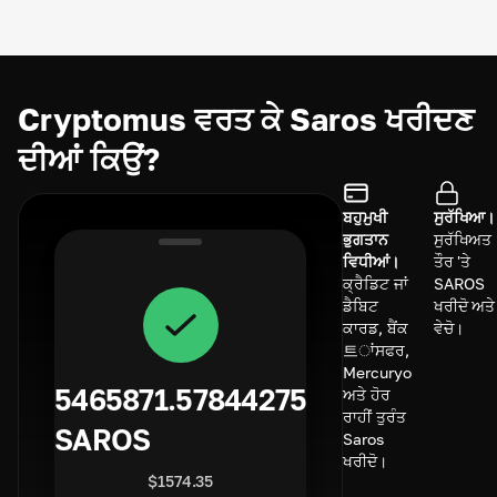
Cryptomus ਵਰਤ ਕੇ Saros ਖਰੀਦਣ
ਦੀਆਂ ਕਿਉਂ?
ਬਹੁਮੁਖੀ
ਸੁਰੱਖਿਆ।
ਭੁਗਤਾਨ
ਸੁਰੱਖਿਅਤ
ਵਿਧੀਆਂ।
ਤੌਰ 'ਤੇ
ਕ੍ਰੈਡਿਟ ਜਾਂ
SAROS
ਡੈਬਿਟ
ਖਰੀਦੋ ਅਤੇ
ਕਾਰਡ, ਬੈਂਕ
ਵੇਚੋ।
트ਾਂਸਫਰ,
Mercuryo
5465871.57844275
ਅਤੇ ਹੋਰ
ਰਾਹੀਂ ਤੁਰੰਤ
SAROS
Saros
ਖਰੀਦੋ।
$
1574.35