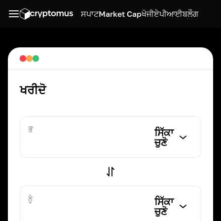
ਸਪਾਟ
Market Cap
ਖੋਜੀ
ਏਪੀਆਈ
ਬਲੌਗ
ਖਰੀਦੋ
ਤੋਂ
ਸਿੱਕਾ
ਚੁਣੋ
ਨੂੰ
ਸਿੱਕਾ
ਚੁਣੋ