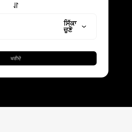
ਸਿੱਕਾ
ਚੁਣੋ
ਖਰੀਦੋ