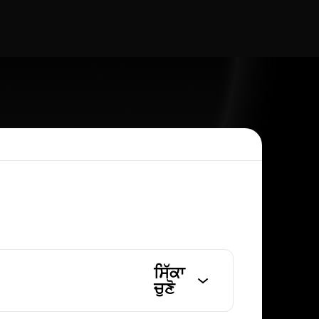
ਸਿੱਕਾ
ਚੁਣੋ