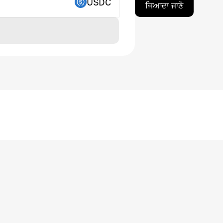
USDC
ਜਿਆਦਾ ਜਾਣੋ