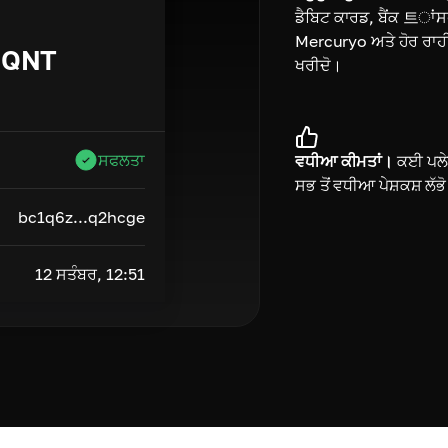
ਡੈਬਿਟ ਕਾਰਡ, ਬੈਂਕ 트ਾਂ
Mercuryo ਅਤੇ ਹੋਰ ਰਾਹੀ
QNT
ਖਰੀਦੋ।
ਸਫਲਤਾ
ਵਧੀਆ ਕੀਮਤਾਂ।
ਕਈ ਪਲੇਟ
ਸਭ ਤੋਂ ਵਧੀਆ ਪੇਸ਼ਕਸ਼ ਲੱਭ
bc1q6z...q2hcge
12 ਸਤੰਬਰ, 12:51