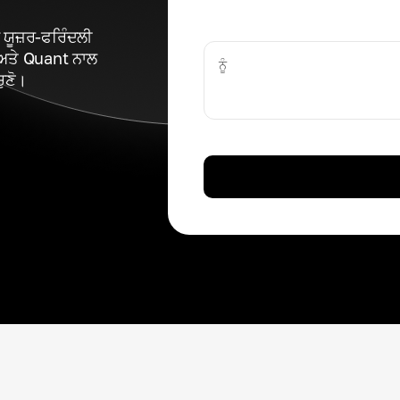
ਯੂਜ਼ਰ-ਫਰਿੰਦਲੀ
ਅਤੇ Quant ਨਾਲ
ਨੂੰ
ੁਣੋ।