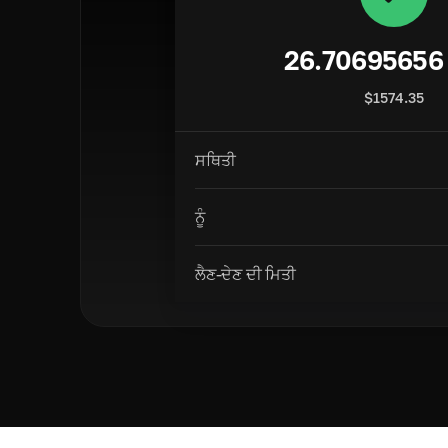
26.70695656
$
1574.35
ਸਥਿਤੀ
ਨੂੰ
ਲੈਣ-ਦੇਣ ਦੀ ਮਿਤੀ