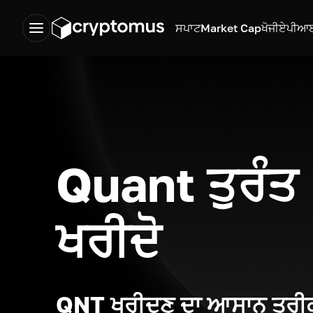
ਸਪਾਟ
Market Cap
ਖੋਜੀ
ਏਪੀਆ
Quant ਤੁਰੰਤ
ਖਰੀਦੋ
QNT ਖਰੀਦਣ ਦਾ ਆਸਾਨ ਤਰੀ