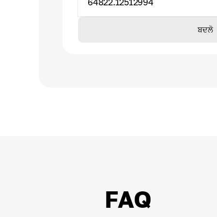
64822.12512994
ਬਦਲੋ
FAQ