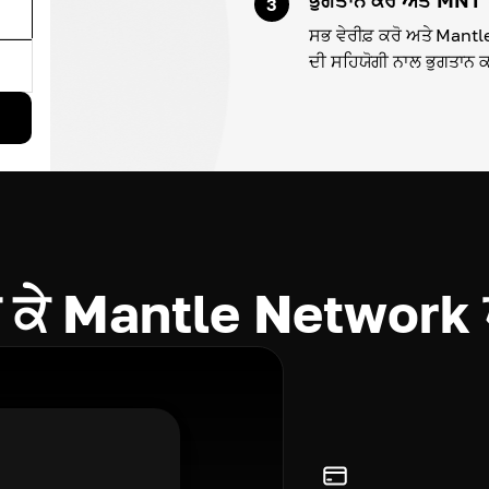
3
ਸਭ ਵੇਰੀਫ਼ ਕਰੋ ਅਤੇ Mantl
ਦੀ ਸਹਿਯੋਗੀ ਨਾਲ ਭੁਗਤਾਨ 
ਕੇ Mantle Network ਖ