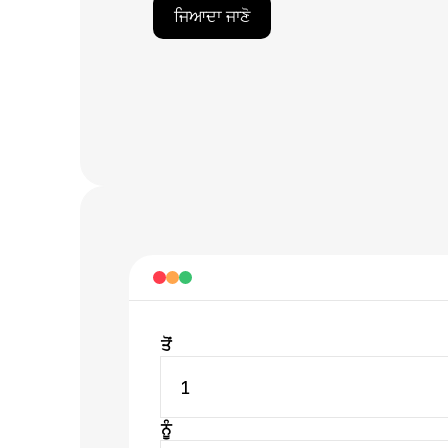
ਜਿਆਦਾ ਜਾਣੋ
ਤੋਂ
1
ਨੂੰ