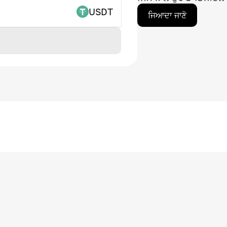
USDT
ਜਿਆਦਾ ਜਾਣੋ