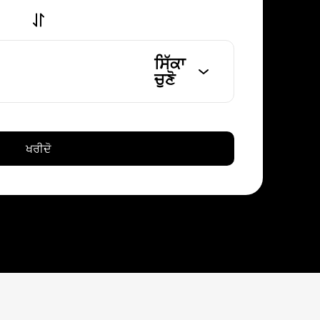
ਸਿੱਕਾ
ਚੁਣੋ
ਖਰੀਦੋ