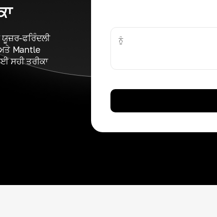
ਕਾ
ਯੂਜ਼ਰ-ਫਰਿੰਦਲੀ
ਨੂੰ
ਅਤੇ Mantle
ਲਈ ਸਹੀ ਤਰੀਕਾ