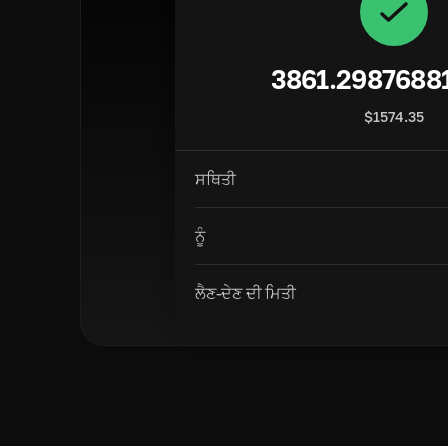
3861.2987688
$
1574.35
ਸਥਿਤੀ
ਨੂੰ
ਲੈਣ-ਦੇਣ ਦੀ ਮਿਤੀ