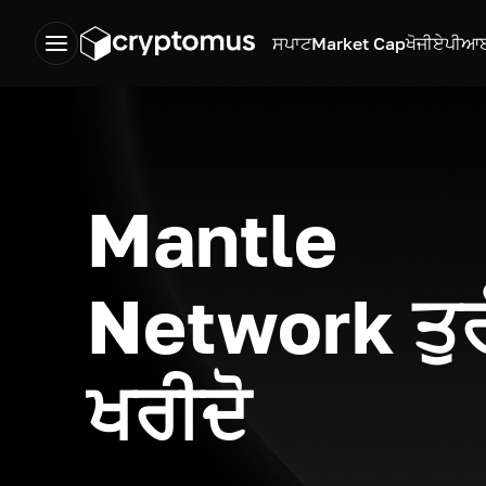
ਸਪਾਟ
Market Cap
ਖੋਜੀ
ਏਪੀਆ
Mantle
Network ਤੁਰ
ਖਰੀਦੋ