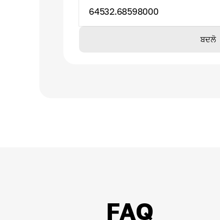
64532.68598000
ਬਦਲੋ
FAQ