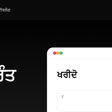
ਈ
ਬਲੌਗ
ੰਤ
ਖਰੀਦੋ
ਤੋਂ