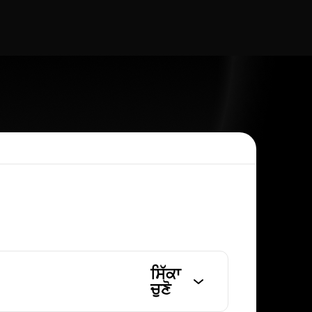
ਸਿੱਕਾ
ਚੁਣੋ