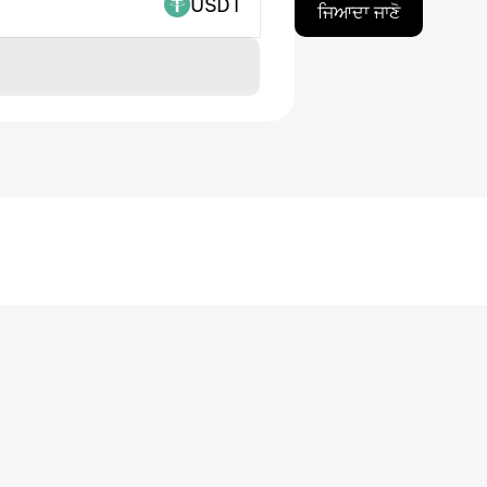
USDT
ਜਿਆਦਾ ਜਾਣੋ