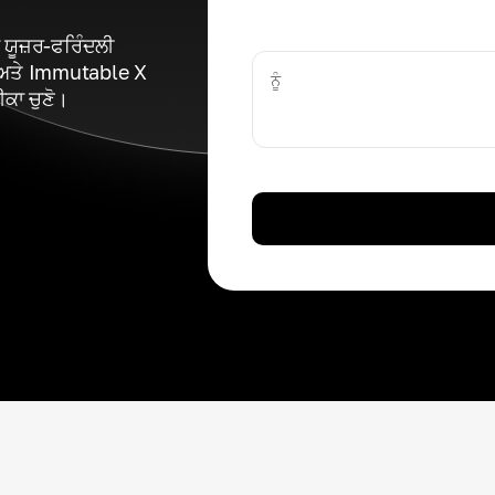
ਯੂਜ਼ਰ-ਫਰਿੰਦਲੀ
 ਅਤੇ Immutable X
ਨੂੰ
ਕਾ ਚੁਣੋ।