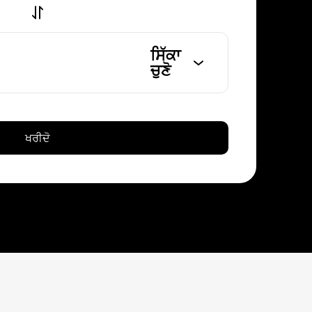
ਸਿੱਕਾ
ਚੁਣੋ
ਖਰੀਦੋ