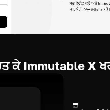
ਸਭ ਵੇਰੀਫ਼ ਕਰੋ ਅਤੇ Immut
ਸਹਿਯੋਗੀ ਨਾਲ ਭੁਗਤਾਨ ਕਰੋ
 ਕੇ Immutable X ਖਰ