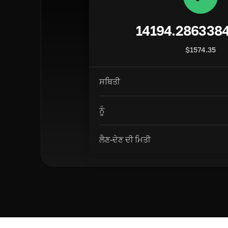
14194.286338
$
1574.35
ਸਥਿਤੀ
ਨੂੰ
ਲੈਣ-ਦੇਣ ਦੀ ਮਿਤੀ