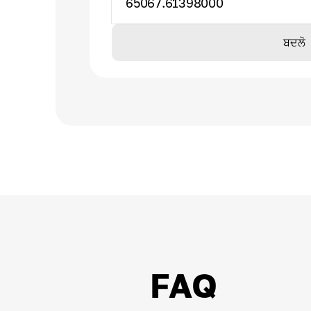
65067.61398000
ਬਦਲੋ
FAQ