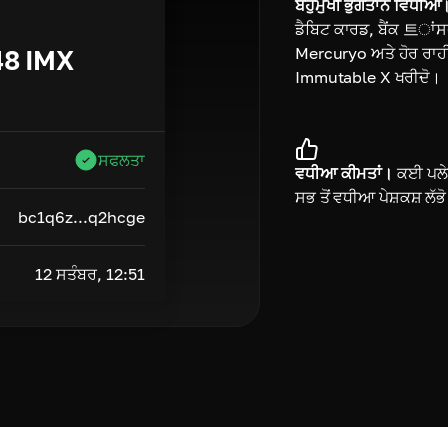
ਬਹੁਮੁਖੀ ਭੁਗਤਾਨ ਵਿਧੀਆਂ
ਡੈਬਿਟ ਕਾਰਡ, ਬੈਂਕ 트ਾਂ
Mercuryo ਅਤੇ ਹੋਰ ਰਾਹੀਂ
48
IMX
Immutable X ਖਰੀਦੋ।
ਸਫਲਤਾ
ਵਧੀਆ ਕੀਮਤਾਂ।
ਕਈ ਪਲੇਟ
ਸਭ ਤੋਂ ਵਧੀਆ ਪੇਸ਼ਕਸ਼ ਲੱਭ
bc1q6z...q2hcge
12 ਸਤੰਬਰ, 12:51