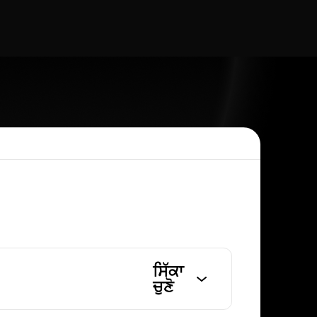
ਸਿੱਕਾ
ਚੁਣੋ