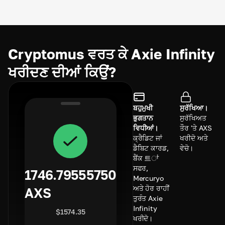
Cryptomus ਵਰਤ ਕੇ Axie Infinity
ਖਰੀਦਣ ਦੀਆਂ ਕਿਉਂ?
ਬਹੁਮੁਖੀ
ਸੁਰੱਖਿਆ।
ਭੁਗਤਾਨ
ਸੁਰੱਖਿਅਤ
ਵਿਧੀਆਂ।
ਤੌਰ 'ਤੇ AXS
ਕ੍ਰੈਡਿਟ ਜਾਂ
ਖਰੀਦੋ ਅਤੇ
ਡੈਬਿਟ ਕਾਰਡ,
ਵੇਚੋ।
ਬੈਂਕ 트ਾਂ
ਸਫਰ,
1746.79555750
Mercuryo
ਅਤੇ ਹੋਰ ਰਾਹੀਂ
AXS
ਤੁਰੰਤ Axie
Infinity
$
1574.35
ਖਰੀਦੋ।