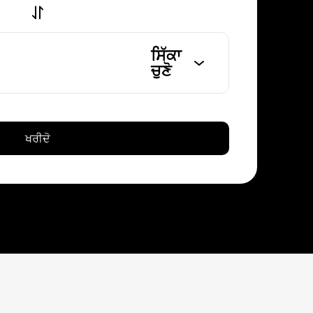
ਸਿੱਕਾ
ਚੁਣੋ
ਖਰੀਦੋ