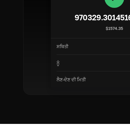
970329.301451
$
1574.35
ਸਥਿਤੀ
ਨੂੰ
ਲੈਣ-ਦੇਣ ਦੀ ਮਿਤੀ