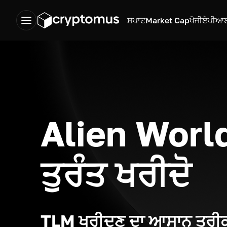
ਸਪਾਟ
Market Cap
ਖੋਜੀ
ਏਪੀਆ
Alien Worl
ਤੁਰੰਤ ਖਰੀਦੋ
TLM ਖਰੀਦਣ ਦਾ ਆਸਾਨ ਤਰੀ