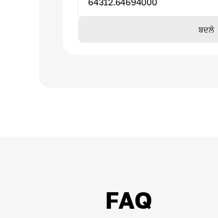
64312.64694000
ਬਦਲੋ
FAQ