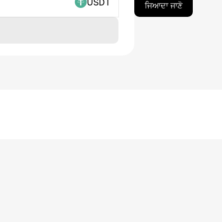
USDT
ਜਿਆਦਾ ਜਾਣੋ