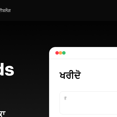
ਈ
ਬਲੌਗ
ds
ਖਰੀਦੋ
ਤੋਂ
ਕਾ