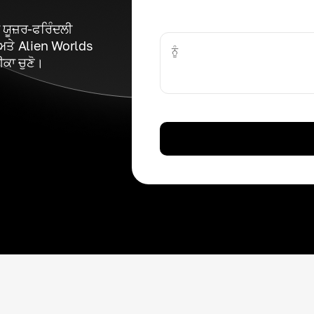
ਯੂਜ਼ਰ-ਫਰਿੰਦਲੀ
ਅਤੇ Alien Worlds
ਨੂੰ
ਕਾ ਚੁਣੋ।