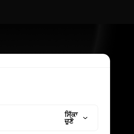
ਸਿੱਕਾ
ਚੁਣੋ