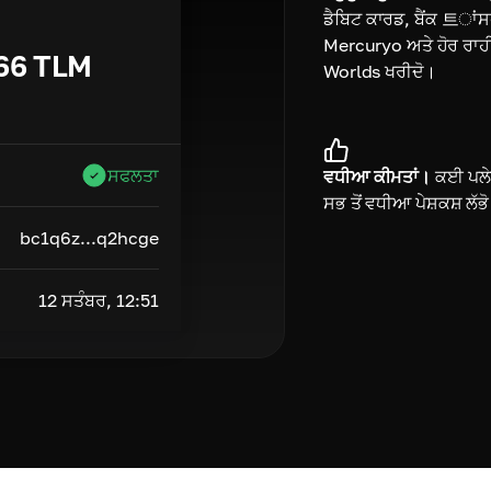
ਡੈਬਿਟ ਕਾਰਡ, ਬੈਂਕ 트ਾਂ
Mercuryo ਅਤੇ ਹੋਰ ਰਾਹੀਂ
66
TLM
Worlds ਖਰੀਦੋ।
ਸਫਲਤਾ
ਵਧੀਆ ਕੀਮਤਾਂ।
ਕਈ ਪਲੇਟ
ਸਭ ਤੋਂ ਵਧੀਆ ਪੇਸ਼ਕਸ਼ ਲੱਭ
bc1q6z...q2hcge
12 ਸਤੰਬਰ, 12:51