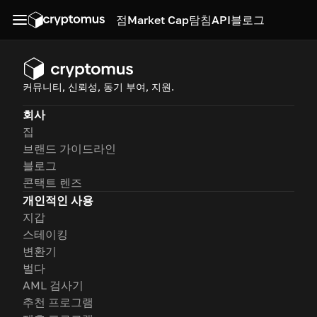
점
Market Cap
탐침
API
블로그
커뮤니티, 신뢰성, 동기 부여, 지원.
회사
집
브랜드 가이드라인
블로그
콘택트 렌즈
개인적인 사용
지갑
스테이킹
변환기
벌다
AML 검사기
추천 프로그램