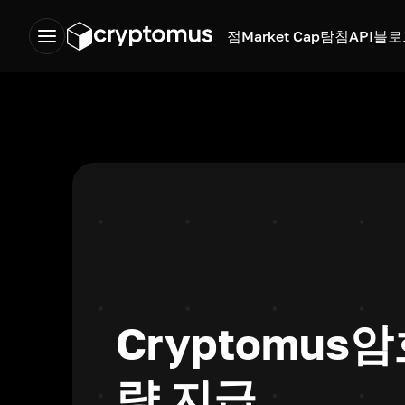
점
Market Cap
탐침
API
블로
Cryptomus
암
량 지급