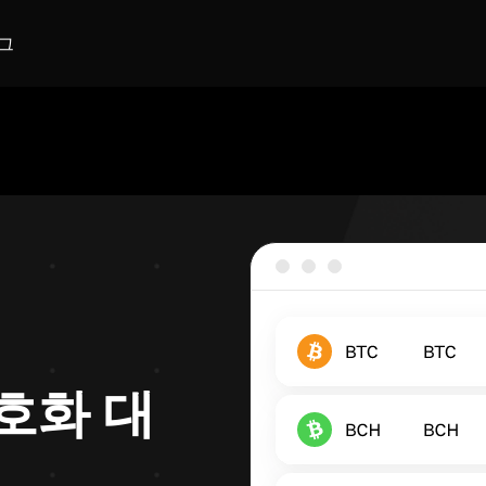
그
호화 대