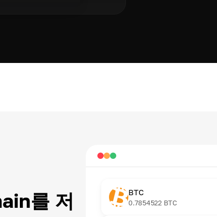
BTC
hain를 저
0.7854522
BTC