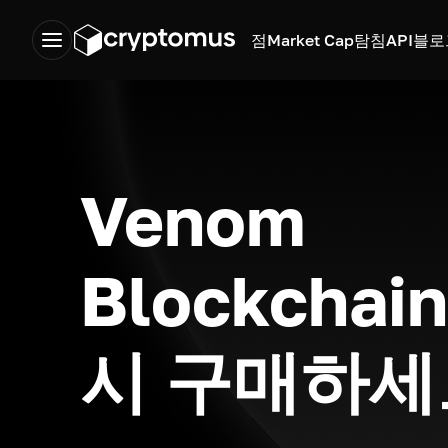
점
Market Cap
탐침
API
블로
Venom
Blockchai
시 구매하세