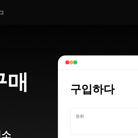
그
 구매
구입하다
원화
래소