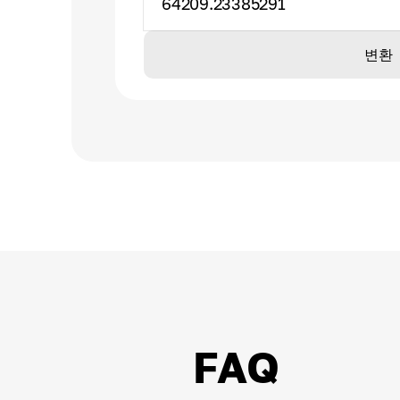
64209.23385291
변환
FAQ