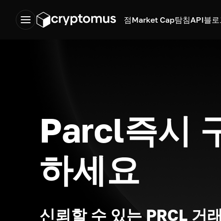
점
Market Cap
탐침
API
블로
Parcl즉시
하세요
신뢰할 수 있는 PRCL 거