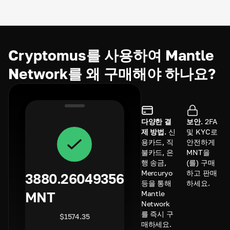
Cryptomus를 사용하여 Mantle
Network를 왜 구매해야 하나요?
다양한 결
보안.
2FA
제 방법.
신
및 KYC로
용카드, 직
안전하게
불카드, 은
MNT을
행 송금,
(를) 구매
Mercuryo
하고 판매
3880.26049356
등을 통해
하세요.
Mantle
MNT
Network
를 즉시 구
$
1574.35
매하세요.