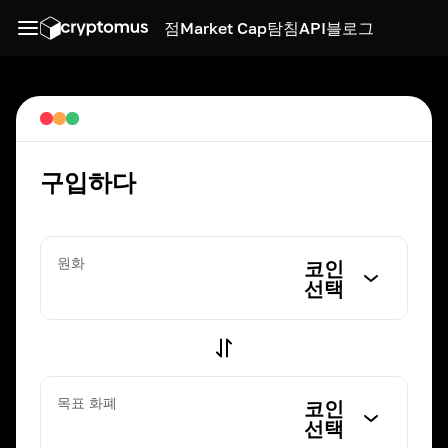
점
Market Cap
탐침
API
블로그
구입하다
원화
코인
선택
목표 화폐
코인
선택