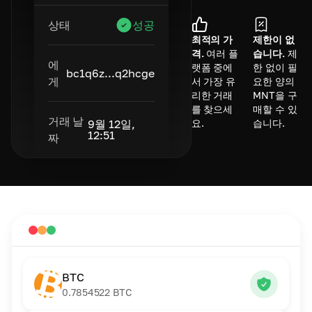
상태
성공
최적의 가
제한이 없
격.
여러 플
습니다.
제
에
랫폼 중에
한 없이 필
bc1q6z...q2hcge
게
서 가장 유
요한 양의
리한 거래
MNT을 구
를 찾으세
매할 수 있
거래 날
요.
습니다.
9월 12일,
12:51
짜
BTC
0.7854522
BTC