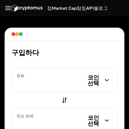
점
Market Cap
탐침
API
블로그
구입하다
원화
코인
선택
목표 화폐
코인
선택