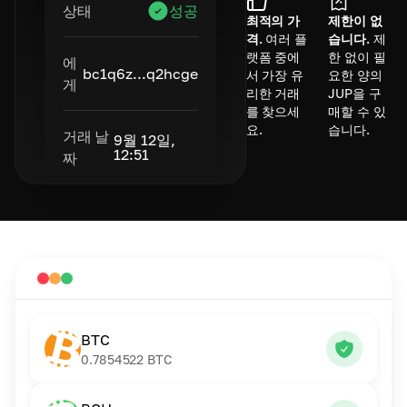
상태
성공
최적의 가
제한이 없
격.
여러 플
습니다.
제
랫폼 중에
한 없이 필
에
bc1q6z...q2hcge
서 가장 유
요한 양의
게
리한 거래
JUP을 구
를 찾으세
매할 수 있
요.
습니다.
거래 날
9월 12일,
12:51
짜
BTC
0.7854522
BTC