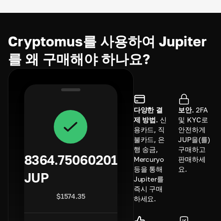
Cryptomus를 사용하여 Jupiter
를 왜 구매해야 하나요?
다양한 결
보안.
2FA
제 방법.
신
및 KYC로
용카드, 직
안전하게
불카드, 은
JUP을(를)
행 송금,
구매하고
8364.75060201
Mercuryo
판매하세
등을 통해
요.
JUP
Jupiter를
즉시 구매
$
1574.35
하세요.