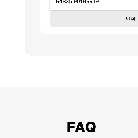
64835.90199919
변환
FAQ