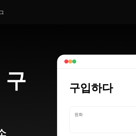
그
 구
구입하다
원화
소