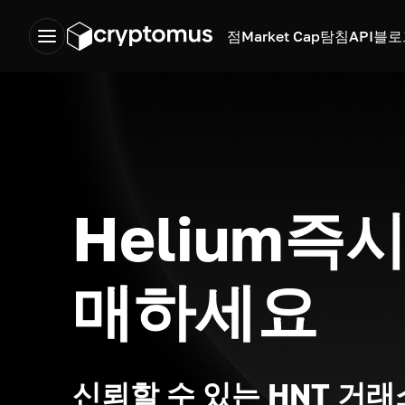
점
Market Cap
탐침
API
블로
Helium즉시
매하세요
신뢰할 수 있는 HNT 거래