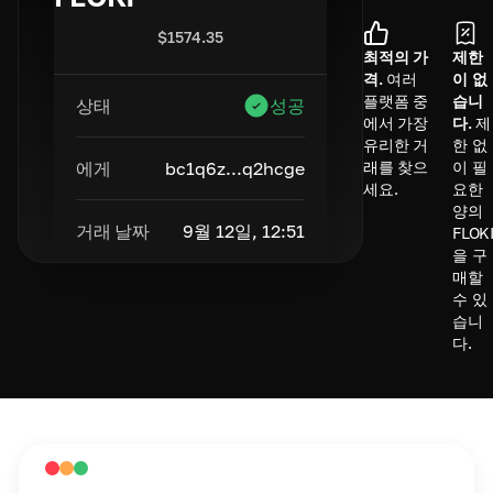
$
1574.35
최적의 가
제한
격.
여러
이 없
플랫폼 중
습니
상태
성공
에서 가장
다.
제
유리한 거
한 없
에게
bc1q6z...q2hcge
래를 찾으
이 필
세요.
요한
양의
거래 날짜
9월 12일, 12:51
FLOK
을 구
매할
수 있
습니
다.