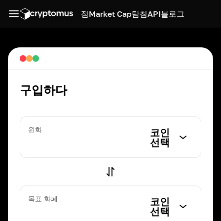
점
Market Cap
탐침
API
블로그
구입하다
원화
코인
선택
목표 화폐
코인
선택