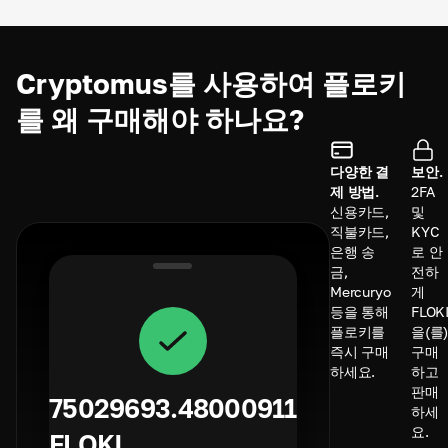
Cryptomus를 사용하여 플로키
를 왜 구매해야 하나요?
다양한 결
보안.
제 방법.
2FA
신용카드,
및
직불카드,
KYC
은행 송
로 안
금,
전하
Mercuryo
게
등을 통해
FLOK
플로키를
을(를
즉시 구매
구매
하세요.
하고
판매
75029693.48000911
하세
요.
FLOKI