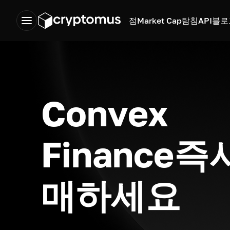
점
Market Cap
탐침
API
블로
Convex
Finance즉
매하세요