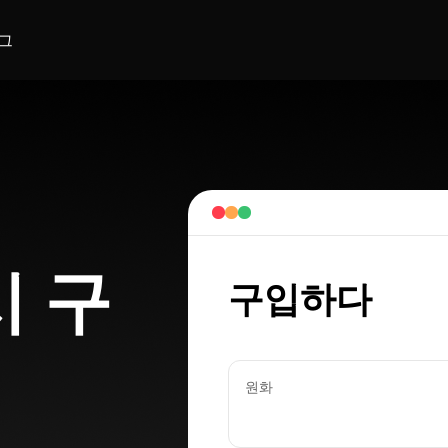
그
시 구
구입하다
원화