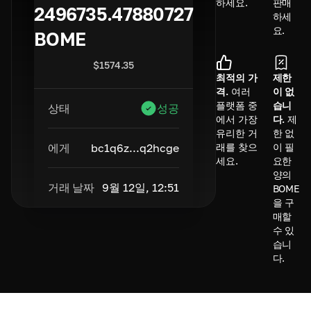
하세요.
판매
2496735.47880727
하세
요.
BOME
$
1574.35
최적의 가
제한
격.
여러
이 없
플랫폼 중
습니
상태
성공
에서 가장
다.
제
유리한 거
한 없
에게
bc1q6z...q2hcge
래를 찾으
이 필
세요.
요한
양의
거래 날짜
9월 12일, 12:51
BOME
을 구
매할
수 있
습니
다.