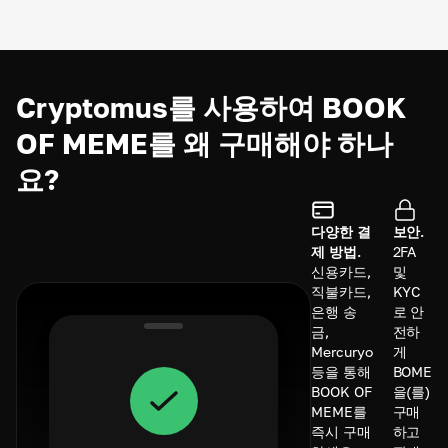
Cryptomus를 사용하여 BOOK
OF MEME를 왜 구매해야 하나
요?
다양한 결
보안.
제 방법.
2FA
신용카드,
및
직불카드,
KYC
은행 송
로 안
금,
전하
Mercuryo
게
등을 통해
BOME
BOOK OF
을(를)
MEME를
구매
즉시 구매
하고