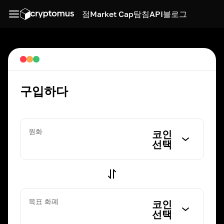
점
Market Cap
탐침
API
블로그
구입하다
원화
코인
선택
목표 화폐
코인
선택