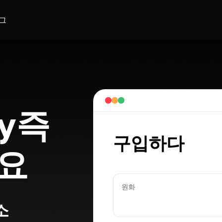
그
ity즉
구입하다
요
원화
소