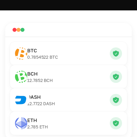
BTC
0.7854522
BTC
BCH
12.7852
BCH
DASH
12.7722
DASH
ETH
2.785
ETH