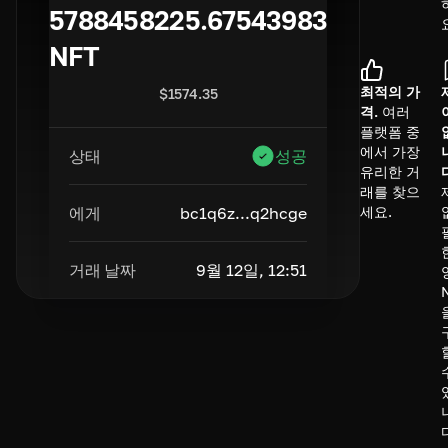
5788458225.67543983
NFT
최적의 가
$
1574.35
격.
여러
플랫폼 중
에서 가장
상태
성공
유리한 거
래를 찾으
에게
bc1q6z...q2hcge
세요.
거래 날짜
9월 12일, 12:51