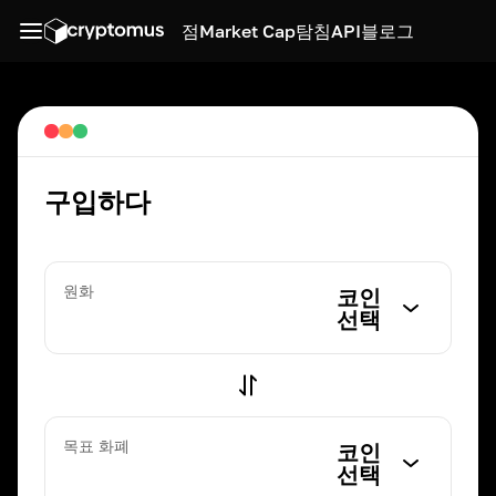
점
Market Cap
탐침
API
블로그
구입하다
원화
코인
선택
목표 화폐
코인
선택