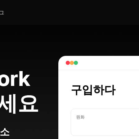
그
ork
구입하다
하세요
원화
래소